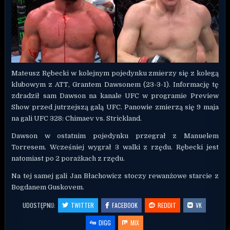
Mateusz Rębecki w kolejnym pojedynku zmierzy się z kolegą
klubowym z ATT, Grantem Dawsonem (23-3-1). Informację tę
zdradził sam Dawson na kanale UFC w programie Preview
Show przed jutrzejszą galą UFC. Panowie zmierzą się 9 maja
na gali
UFC 328: Chimaev vs. Strickland
.
Dawson w ostatnim pojedynku przegrał z Manuelem
Torresem. Wcześniej wygrał 3 walki z rzędu. Rębecki jest
natomiast po 2 porażkach z rzędu.
Na tej samej gali
Jan Błachowicz
stoczy rewanżowe starcie z
Bogdanem Guskovem
.
UDOSTĘPNIJ:
TWITTER
FACEBOOK
REDDIT
VK
DIGG
MIX