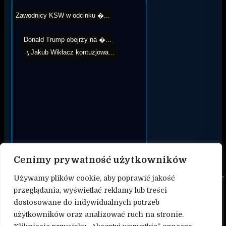
Zawodnicy KSW w odcinku �...
Donald Trump obejrzy na �...
Mateusz Gamrot vs Esteban...
Jakub Wikłacz kontuzjowa...
Cenimy prywatność użytkowników
Używamy plików cookie, aby poprawić jakość
przeglądania, wyświetlać reklamy lub treści
O nas
dostosowane do indywidualnych potrzeb
Kontakt
użytkowników oraz analizować ruch na stronie.