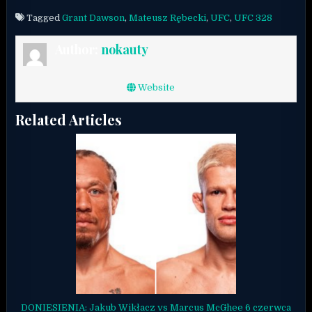
Tagged
Grant Dawson
,
Mateusz Rębecki
,
UFC
,
UFC 328
Author:
nokauty
Website
Related Articles
DONIESIENIA: Jakub Wikłacz vs Marcus McGhee 6 czerwca