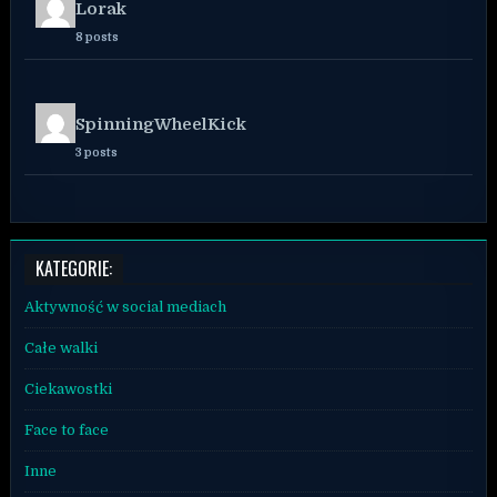
Lorak
8 posts
SpinningWheelKick
3 posts
KATEGORIE:
Aktywność w social mediach
Całe walki
Ciekawostki
Face to face
Inne