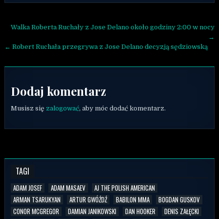
Nawigacja wpisu
Walka Roberta Ruchały z Jose Delano około godziny 2:00 w nocy
→
← Robert Ruchała przegrywa z Jose Delano decyzją sędziowską
Dodaj komentarz
Musisz się
zalogować
, aby móc dodać komentarz.
TAGI
ADAM JOSEF
ADAM MASAEV
AJ THE POLISH AMERICAN
ARMAN TSARUKYAN
ARTUR GWÓŹDŹ
BABILON MMA
BOGDAN GUSKOV
CONOR MCGREGOR
DAMIAN JANIKOWSKI
DAN HOOKER
DENIS ZAŁĘCKI