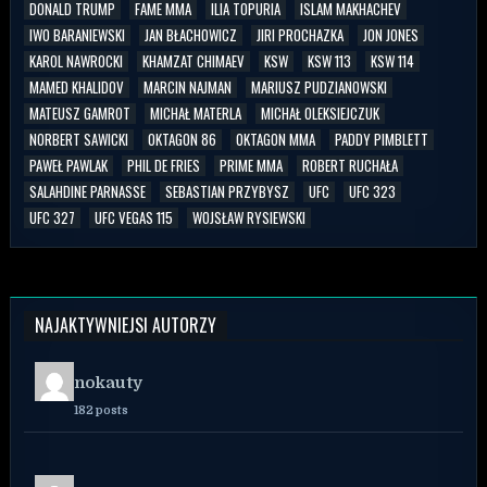
DONALD TRUMP
FAME MMA
ILIA TOPURIA
ISLAM MAKHACHEV
IWO BARANIEWSKI
JAN BŁACHOWICZ
JIRI PROCHAZKA
JON JONES
KAROL NAWROCKI
KHAMZAT CHIMAEV
KSW
KSW 113
KSW 114
MAMED KHALIDOV
MARCIN NAJMAN
MARIUSZ PUDZIANOWSKI
MATEUSZ GAMROT
MICHAŁ MATERLA
MICHAŁ OLEKSIEJCZUK
NORBERT SAWICKI
OKTAGON 86
OKTAGON MMA
PADDY PIMBLETT
PAWEŁ PAWLAK
PHIL DE FRIES
PRIME MMA
ROBERT RUCHAŁA
SALAHDINE PARNASSE
SEBASTIAN PRZYBYSZ
UFC
UFC 323
UFC 327
UFC VEGAS 115
WOJSŁAW RYSIEWSKI
NAJAKTYWNIEJSI AUTORZY
nokauty
182 posts