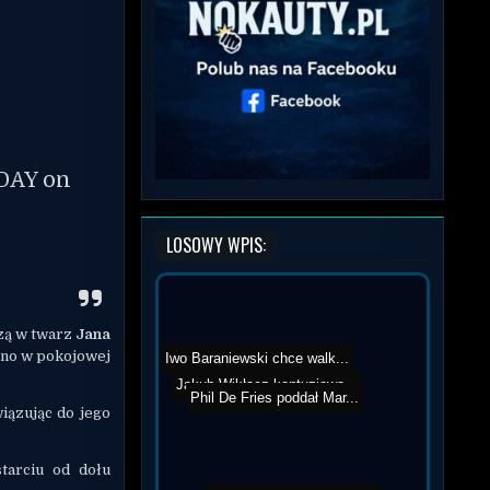
DAY on
LOSOWY WPIS:
zą w twarz
Jana
ono w pokojowej
Iwo Baraniewski chce walk...
Jakub Wikłacz kontuzjowa...
Phil De Fries poddał Mar...
iązując do jego
tarciu od dołu
„Wstawiony” Tata Roma...