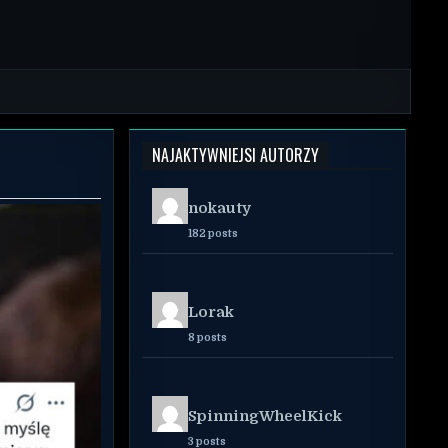
NAJAKTYWNIEJSI AUTORZY
nokauty
182 posts
Lorak
8 posts
SpinningWheelKick
3 posts