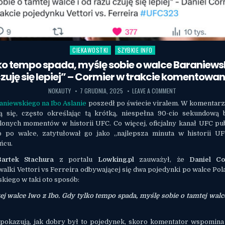
CIEKAWOSTKI
SZYBKIE INFO
Posted in
ko tempo spada, myślę sobie o walce Baraniewsk
zuję się lepiej” – Cormier w trakcie komentowan
NOKAUTY
7 GRUDNIA, 2025
LEAVE A COMMENT
aniewskiego na Ibo Aslanie
poszedł po świecie viralem. W komentarz
ą się, często określając tą krótką, niespełna 90-cio sekundową
alonych momentów w historii UFC. Co więcej, oficjalny kanał UFC pu
o po walce, zatytułował go jako „najlepsza minuta w historii U
ńcu.
Bartek Stachura
z portalu
Lowking.pl
zauważył, że
Daniel Co
lki Vettori vs Ferreira odbywającej się dwa pojedynki po walce Pol
kiego w taki oto sposób:
ej walce Iwo z Ibo. Gdy tylko tempo spada, myślę sobie o tamtej walce
 pokazują, jak dobry był to pojedynek, skoro komentator wspomina j