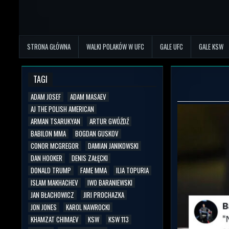
STRONA GŁÓWNA
WALKI POLAKÓW W UFC
GALE UFC
GALE KSW
TAGI
ADAM JOSEF
ADAM MASAEV
AJ THE POLISH AMERICAN
ARMAN TSARUKYAN
ARTUR GWÓŹDŹ
BABILON MMA
BOGDAN GUSKOV
CONOR MCGREGOR
DAMIAN JANIKOWSKI
DAN HOOKER
DENIS ZAŁĘCKI
DONALD TRUMP
FAME MMA
ILIA TOPURIA
ISLAM MAKHACHEV
IWO BARANIEWSKI
JAN BŁACHOWICZ
JIRI PROCHAZKA
JON JONES
KAROL NAWROCKI
KHAMZAT CHIMAEV
KSW
KSW 113