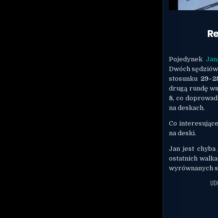
Re
Pojedynek
Jan
Dwóch sędziów
stosunku
29–2
drugą rundę ws
8
, co doprowad
na deskach.
Co interesując
na deski.
Jan jest chyba
ostatnich walk
wyrównanych st
UD