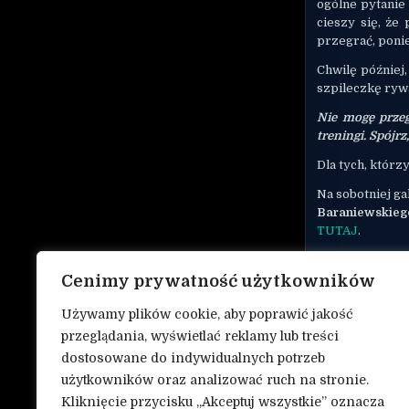
ogólne pytanie
cieszy się, że
przegrać, ponie
Chwilę później
szpileczkę ryw
Nie mogę przegr
treningi. Spójrz
Dla tych, którz
Na sobotniej ga
Baraniewskieg
TUTAJ
.
Źródło: Yt UFC
Cenimy prywatność użytkowników
UD
Używamy plików cookie, aby poprawić jakość
przeglądania, wyświetlać reklamy lub treści
dostosowane do indywidualnych potrzeb
użytkowników oraz analizować ruch na stronie.
Kliknięcie przycisku „Akceptuj wszystkie” oznacza