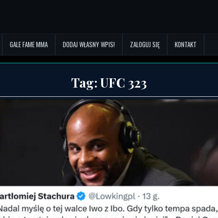
GALE FAME MMA
DODAJ WŁASNY WPIS!
ZALOGUJ SIĘ
KONTAKT
Tag:
UFC 323