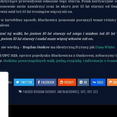
 dotyczące przewidywań odnośnie tego starcia. Polak kurtyacyjnie o
 ponownie może zawalczyć oraz że skoro jest 10 lat starszy od Gu
waż miał też 10 lat treningów więcej niż on.
, w żartobliwy sposób, Błachowicz ponownie poruszył temat różnicy 
alowi:
ać tej walki, bo jestem 10 lat starszy od niego i miałem też 10 lat
, jestem 10 lat starszy i nadal mam więcej włosów niż on.
y nie wiedzą –
Bogdan Guskov
ma identyczną fryzurę jak
Dana White
.
li
UFC 323
, oprócz pojedynku Błachowicza z Guskovem, zobaczymy t
o
.
Godziny poszczególnych walk, pełną rozpiskę i informacje o trans
OSTĘPNIJ:
TWITTER
FACEBOOK
REDDIT
VK
DIGG
MI
TAGGED
BOGDAN GUSKOV
,
JAN BŁACHOWICZ
,
UFC
,
UFC 323