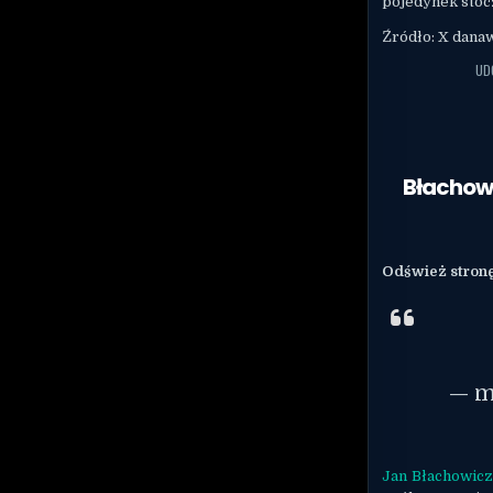
pojedynek stoc
Źródło: X dana
UD
Błachowi
Odśwież stronę,
— m
Jan Błachowic