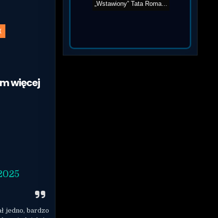
X
am więcej
2025
ł jedno, bardzo