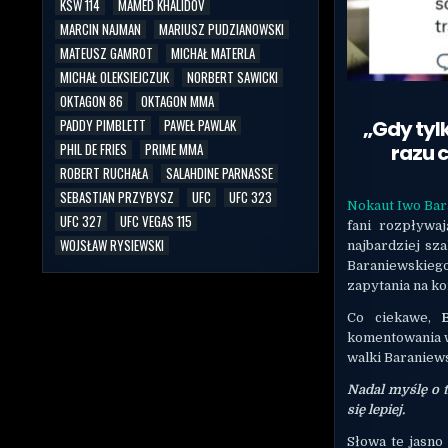
KSW 114
MAMED KHALIDOV
MARCIN NAJMAN
MARIUSZ PUDZIANOWSKI
MATEUSZ GAMROT
MICHAŁ MATERLA
MICHAŁ OLEKSIEJCZUK
NORBERT SAWICKI
OKTAGON 86
OKTAGON MMA
„Gdy tyl
PADDY PIMBLETT
PAWEŁ PAWLAK
razu c
PHIL DE FRIES
PRIME MMA
ROBERT RUCHAŁA
SALAHDINE PARNASSE
SEBASTIAN PRZYBYSZ
UFC
UFC 323
Nokaut Iwo Bar
UFC 327
UFC VEGAS 115
fani rozpływaj
WOJSŁAW RYSIEWSKI
najbardziej sz
Baraniewskieg
zapytania na ko
Co ciekawe,
komentowania wa
walki Baraniews
Nadal myślę o t
się lepiej.
Słowa te jasno