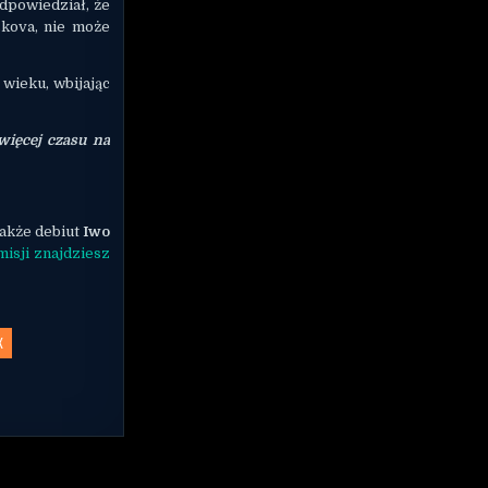
dpowiedział, że
skova, nie może
wieku, wbijając
 więcej czasu na
akże debiut
Iwo
misji znajdziesz
X