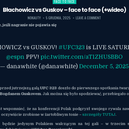
FACE TO FACE
Posted in
Błachowicz vs Guskov – face to face (+wideo)
NOKAUTY
5 GRUDNIA, 2025
LEAVE A COMMENT
 jeśli nagranie nie pojawia się
OWICZ vs GUSKOV!
#UFC323
is LIVE SATUR
@espn
PPV!
pic.twitter.com/aT1ZHUSBBO
— danawhite (@danawhite)
December 5, 2025
przed jutrzejszą galą
UFC 323
doszło do pierwszego spotkania twar
Bogdanem Guskovem
. Jak można się było spodziewać, przebiegało 
t wspomnieć, że na konferencji Polak podgryzł swojego rywala naw
o oczywiście zrobione w żartobliwym tonie –
szczegóły TUTAJ
.
e będzie jedynym Polakiem walczącym na tej gali – w trzecim s