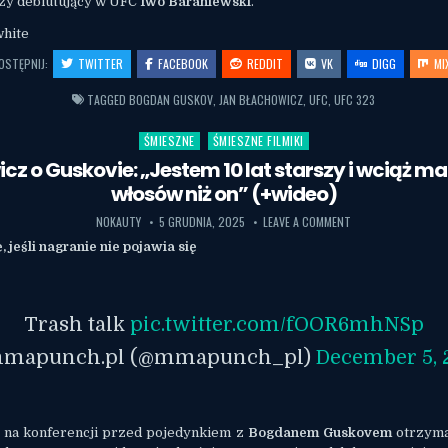
zy debiutujący w UFC
Iwo Baraniewski
.
white
OSTĘPNIJ:
TWITTER
FACEBOOK
REDDIT
VK
DIGG
MI
TAGGED
BOGDAN GUSKOV
,
JAN BŁACHOWICZ
,
UFC
,
UFC 323
ŚMIESZNE
ŚMIESZNE FILMIKI
Posted in
cz o Guskovie: „Jestem 10 lat starszy i wciąż m
włosów niż on” (+wideo)
NOKAUTY
5 GRUDNIA, 2025
LEAVE A COMMENT
 jeśli nagranie nie pojawia się
Trash talk
pic.twitter.com/fOOR6mhNSp
mapunch.pl (@mmapunch_pl)
December 5, 
z
na konferencji przed pojedynkiem z
Bogdanem Guskovem
otrzyma