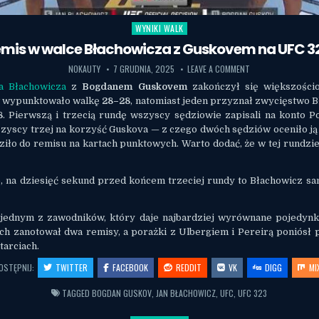
WYNIKI WALK
Posted in
mis w walce Błachowicza z Guskovem na UFC 3
NOKAUTY
7 GRUDNIA, 2025
LEAVE A COMMENT
a Błachowicza
z
Bogdanem Guskovem
zakończył się większośc
 wypunktowało walkę
28–28
, natomiast jeden przyznał zwycięstwo 
8
. Pierwszą i trzecią rundę wszyscy sędziowie zapisali na konto Po
zyscy trzej na korzyść Guskova — z czego dwóch sędziów oceniło j
ziło do remisu na kartach punktowych. Warto dodać, że w tej rundzie
e, na dziesięć sekund przed końcem trzeciej rundy to Błachowicz sa
 jednym z zawodników, który daje najbardziej wyrównane pojedyn
ach zanotował dwa remisy, a porażki z Ulbergiem i Pereirą poniósł 
arciach.
OSTĘPNIJ:
TWITTER
FACEBOOK
REDDIT
VK
DIGG
MI
TAGGED
BOGDAN GUSKOV
,
JAN BŁACHOWICZ
,
UFC
,
UFC 323