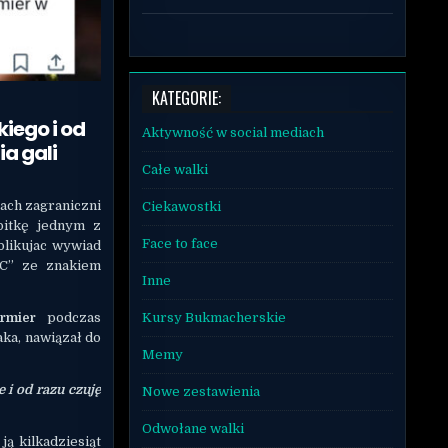
KATEGORIE:
iego i od
Aktywność w social mediach
ia gali
Całe walki
ach zagraniczni
Ciekawostki
 bitkę jednym z
Face to face
blikujac wywiad
FC” ze znakiem
Inne
rmier
podczas
Kursy Bukmacherskie
aka, nawiązał do
Memy
 i od razu czuję
Nowe zestawienia
Odwołane walki
ą kilkadziesiąt