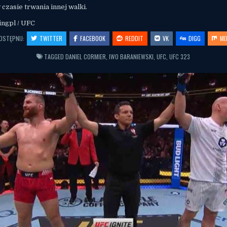
 czasie trwania innej walki.
ingpl / UFC
OSTĘPNIJ:
TWITTER
FACEBOOK
REDDIT
VK
DIGG
MI
TAGGED
DANIEL CORMIER
,
IWO BARANIEWSKI
,
UFC
,
UFC 323