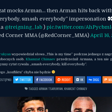
t mocks Arman… then Arman hits back with 
erybody, smash everybody” impersonation
ia
@treigning_lab
)
pic.twitter.com/AhPycbm
ed Corner MMA (@RedCorner_MMA)
April 16,
rukyan
wypowiedział słowa „This is my time” podczas jednego z nagr
obecnych osób.
Khamzat Chimaev
przedrzeźnił Armana, a ten nie p
nny cytat rywala: „smash everybody, kill everybody”.
tego „konfliktu” chyba nie będzie
OSTĘPNIJ:
TWITTER
FACEBOOK
REDDIT
VK
DIGG
MI
TAGGED
ARMAN TSARUKYAN
,
KHAMZAT CHIMAEV