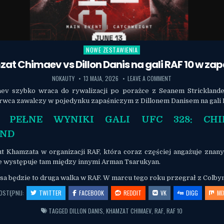
NOWE ZESTAWIENIA
Posted in
at Chimaev vs Dillon Danis na gali RAF 10 w za
NOKAUTY
13 MAJA, 2026
LEAVE A COMMENT
ev szybko wraca do rywalizacji po porażce z Seanem Strickland
rwca zawalczy w pojedynku zapaśniczym z Dillonem Danisem na gali 
Ź PEŁNE WYNIKI GALI UFC 328: CHI
AND
ut Khamzata w organizacji RAF, która coraz częściej angażuje zna
e występuje tam między innymi Arman Tsarukyan.
nisa będzie to druga walka w RAF. W marcu tego roku przegrał z Colb
OSTĘPNIJ:
TWITTER
FACEBOOK
REDDIT
VK
DIGG
MI
TAGGED
DILLON DANIS
,
KHAMZAT CHIMAEV
,
RAF
,
RAF 10