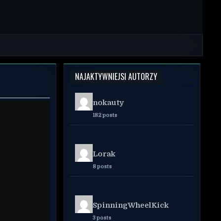
NAJAKTYWNIEJSI AUTORZY
nokauty
182 posts
Lorak
8 posts
SpinningWheelKick
3 posts