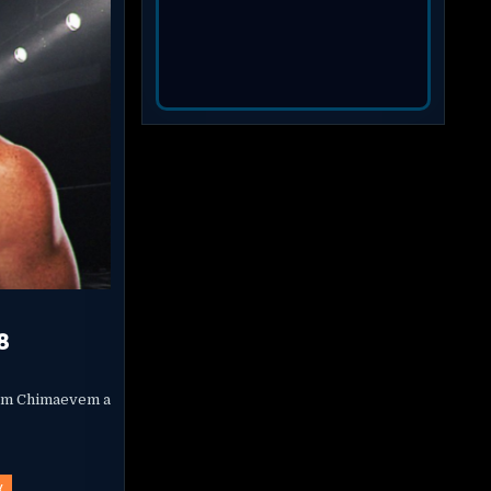
8
tem Chimaevem a
X