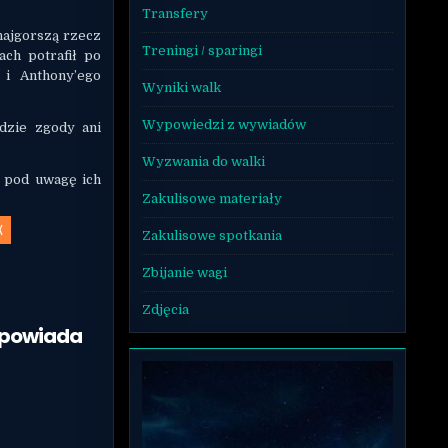
Transfery
najgorszą rzecz
Treningi / sparingi
ch potrafił po
 i Anthony’ego
Wyniki walk
Wypowiedzi z wywiadów
dzie zgody ani
Wyzwania do walki
c pod uwagę ich
Zakulisowe materiały
X
Zakulisowe spotkania
Zbijanie wagi
Zdjęcia
dpowiada
ł