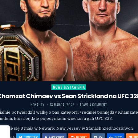
NOWE ZESTAWIENIA
Posted in
Khamzat Chimaev vs Sean Strickland na UFC 32
NOKAUTY
13 MARCA, 2026
LEAVE A COMMENT
cjalnie potwierdził walkę o pas kategorii średniej pomiędzy Khamza
andem, która będzie pojedynkeim wieczoru gali UFC 328.
ędzie się 9 maja w Newark, New Jersey w Stanach Zjednoczonych.
OSTĘPNIJ:
TWITTER
FACEBOOK
REDDIT
VK
DIGG
MI