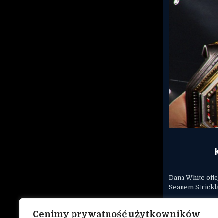
Dana White ofi
Seanem Strickl
Wydarzenie odb
Cenimy prywatność użytkowników
UD