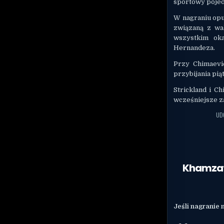
sportowy poje
W nagraniu opu
związaną z wa
wszystkim oka
Hernandeza.
Przy Chimaevi
przybijania pią
Strickland i C
wcześniejsze z
UD
Khamzat
Jeśli nagranie 