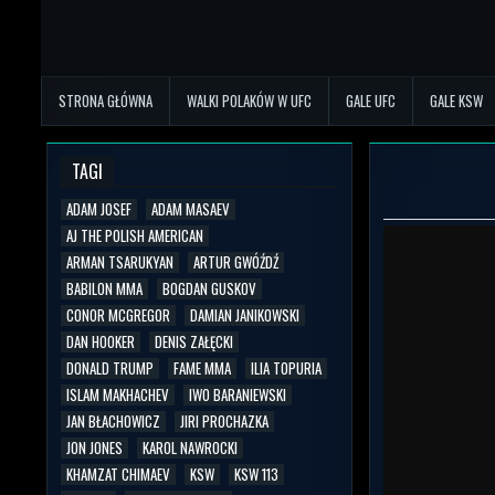
STRONA GŁÓWNA
WALKI POLAKÓW W UFC
GALE UFC
GALE KSW
TAGI
ADAM JOSEF
ADAM MASAEV
AJ THE POLISH AMERICAN
ARMAN TSARUKYAN
ARTUR GWÓŹDŹ
BABILON MMA
BOGDAN GUSKOV
CONOR MCGREGOR
DAMIAN JANIKOWSKI
DAN HOOKER
DENIS ZAŁĘCKI
DONALD TRUMP
FAME MMA
ILIA TOPURIA
ISLAM MAKHACHEV
IWO BARANIEWSKI
JAN BŁACHOWICZ
JIRI PROCHAZKA
JON JONES
KAROL NAWROCKI
KHAMZAT CHIMAEV
KSW
KSW 113