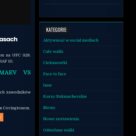
KATEGORIE:
pasach
Aktywność w social mediach
Całe walki
em na UFC 328.
RAF 10.
Ciekawostki
MAEV VS
Face to face
Inne
nych zawodników
Kursy Bukmacherskie
Memy
ym Covingtonem.
X
Nowe zestawienia
Odwołane walki