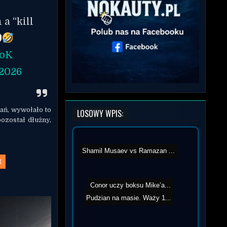
a “kill
loK
 2026
ań, wywołało to
LOSOWY WPIS:
ozostał dłużny,
Shamil Musaev vs Ramazan ...
X
Conor uczy boksu Mike’a...
Robert Ruchała vs Jose D...
Pudzian na masie. Waży 1...