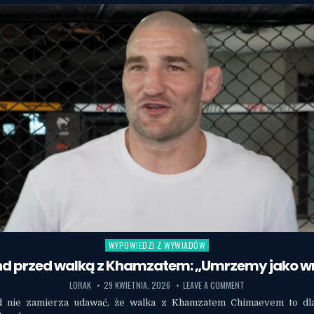
WYPOWIEDZI Z WYWIADÓW
Posted in
and przed walką z Khamzatem: „Umrzemy jako w
LORAK
29 KWIETNIA, 2026
LEAVE A COMMENT
nd nie zamierza udawać, że walka z Khamzatem Chimaevem to dl