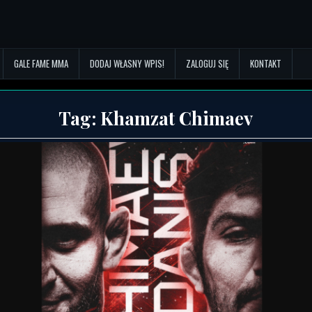
GALE FAME MMA
DODAJ WŁASNY WPIS!
ZALOGUJ SIĘ
KONTAKT
Tag:
Khamzat Chimaev