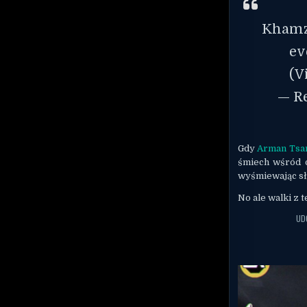
Khamza
ev
(V
— R
Gdy
Arman Tsa
śmiech wśród 
wyśmiewając sły
No ale walki z 
UD