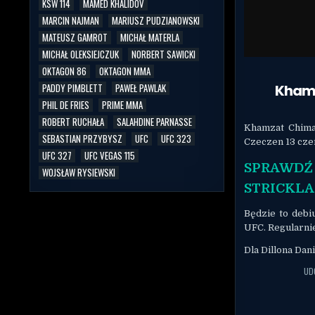
KSW 114
MAMED KHALIDOV
MARCIN NAJMAN
MARIUSZ PUDZIANOWSKI
MATEUSZ GAMROT
MICHAŁ MATERLA
MICHAŁ OLEKSIEJCZUK
NORBERT SAWICKI
OKTAGON 86
OKTAGON MMA
Khamz
PADDY PIMBLETT
PAWEŁ PAWLAK
PHIL DE FRIES
PRIME MMA
ROBERT RUCHAŁA
SALAHDINE PARNASSE
Khamzat Chima
SEBASTIAN PRZYBYSZ
UFC
UFC 323
Czeczen 13 cze
UFC 327
UFC VEGAS 115
SPRAWD
WOJSŁAW RYSIEWSKI
STRICKL
Będzie to debi
UFC. Regularni
Dla Dillona Da
UD