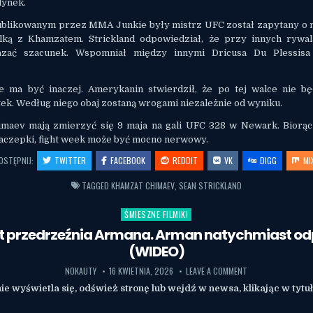
dynek.
blikowanym przez MMA Junkie były mistrz UFC został zapytany o 
lką z Khamzatem. Strickland odpowiedział, że przy innych rywala
zać szacunek. Wspomniał między innymi Dricusa Du Plessisa
e ma być inaczej. Amerykanin stwierdził, że po tej walce nie bę
tek. Według niego obaj zostaną wrogami niezależnie od wyniku.
himaev mają zmierzyć się 9 maja na gali UFC 328 w Newark. Biorą
aczepki, fight week może być mocno nerwowy.
OSTĘPNIJ:
TWITTER
FACEBOOK
REDDIT
VK
DIGG
MI
TAGGED
KHAMZAT CHIMAEV
,
SEAN STRICKLAND
ŚMIESZNE FILMIKI
Posted in
 przedrzeźnia Armana. Arman natychmiast o
(WIDEO)
NOKAUTY
16 KWIETNIA, 2026
LEAVE A COMMENT
nie wyświetla się, odśwież stronę lub wejdź w newsa, klikając w tytu