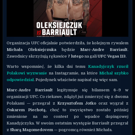
Organizacja UFC oficjalnie potwierdziła, że kolejnym rywalem
Michała Oleksiejczuka
będzie
Marc-Andre Barriault
.
Zawodnicy skrzyżują rękawice
7 lutego
na gali
UFC Vegas 113
.
Warto wspomnieć, że kilka dni temu
Kanadyjczyk rzucił
Polakowi wyzwanie
na Instagramie, na które
Michał szybko
odpowiedział
. Pojedynek właściwie napisał się więc sam.
Marc-Andre Barriault
legitymuje się bilansem 6–9 w
organizacji UFC. Co ciekawe, zdążył już zmierzyć się z dwoma
Polakami — przegrał z
Krzysztofem Jotko
oraz wygrał z
Oskarem Piechotą
, choć to zwycięstwo zostało później
zmienione na no contest po wpadce dopingowej
Kanadyjczyka. W swoim ostatnim występie Barriault przegrał
z
Sharą Magomedovem
— pogromcą również Michała.