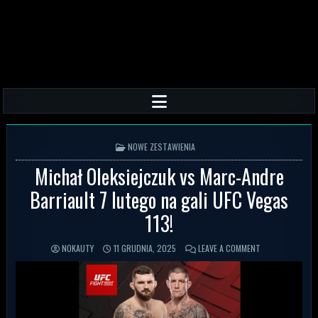
POSTED IN
NOWE ZESTAWIENIA
Michał Oleksiejczuk vs Marc-Andre
Barriault 7 lutego na gali UFC Vegas
113!
NOKAUTY
11 GRUDNIA, 2025
LEAVE A COMMENT