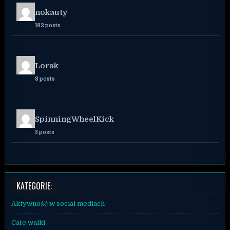
nokauty
182 posts
Lorak
8 posts
SpinningWheelKick
3 posts
KATEGORIE:
Aktywność w social mediach
Całe walki