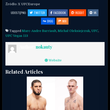
Źródło: X UFCEurope
UDOSTĘPNIJ:
TWITTER
FACEBOOK
REDDIT
VK
DIGG
MIX
Tagged
Marc-Andre Barriault
,
Michał Oleksiejczuk
,
UFC
,
UFC Vegas 113
Author:
nokauty
Website
Related Articles