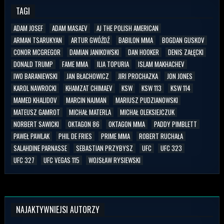
TAGI
ADAM JOSEF
ADAM MASAEV
AJ THE POLISH AMERICAN
ARMAN TSARUKYAN
ARTUR GWÓŹDŹ
BABILON MMA
BOGDAN GUSKOV
CONOR MCGREGOR
DAMIAN JANIKOWSKI
DAN HOOKER
DENIS ZAŁĘCKI
DONALD TRUMP
FAME MMA
ILIA TOPURIA
ISLAM MAKHACHEV
IWO BARANIEWSKI
JAN BŁACHOWICZ
JIRI PROCHAZKA
JON JONES
KAROL NAWROCKI
KHAMZAT CHIMAEV
KSW
KSW 113
KSW 114
MAMED KHALIDOV
MARCIN NAJMAN
MARIUSZ PUDZIANOWSKI
MATEUSZ GAMROT
MICHAŁ MATERLA
MICHAŁ OLEKSIEJCZUK
NORBERT SAWICKI
OKTAGON 86
OKTAGON MMA
PADDY PIMBLETT
PAWEŁ PAWLAK
PHIL DE FRIES
PRIME MMA
ROBERT RUCHAŁA
SALAHDINE PARNASSE
SEBASTIAN PRZYBYSZ
UFC
UFC 323
UFC 327
UFC VEGAS 115
WOJSŁAW RYSIEWSKI
NAJAKTYWNIEJSI AUTORZY