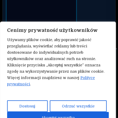
Cenimy prywatność użytkowników
Używamy plików cookie, aby poprawić jakość
przeglądania, wyświetlać reklamy lub treści
dostosowane do indywidualnych potrzeb
O nas
użytkowników oraz analizować ruch na stronie.
Kliknięcie przycisku „Akceptuj wszystkie” oznacza
Kontakt
zgodę na wykorzystywanie przez nas plików cookie.
Więcej informacji znajdziesz w naszej
Polityce
Polityka prywatności
prywatności
.
Współtwórz serwis Nokauty.pl!
NASZE INNE SERWISY:
Dostosuj
Odrzuć wszystkie
Mmapunch.pl
Akceptuj wszystko