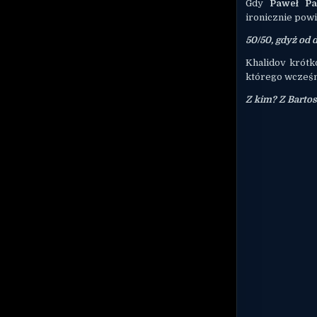
Gdy
Paweł Pa
ironicznie powi
50/50, gdyż od 
Khalidov krótk
którego wcześn
Z kim? Z
Barto