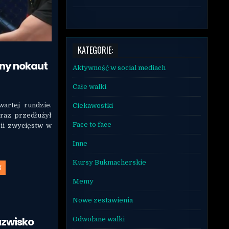
KATEGORIE:
ny nokaut
Aktywność w social mediach
Całe walki
artej rundzie.
Ciekawostki
raz przedłużył
Face to face
ii zwycięstw w
Inne
Kursy Bukmacherskie
X
Memy
Nowe zestawienia
azwisko
Odwołane walki