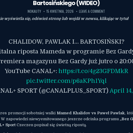
Bartosińskiego (WIDEO)
NOKAUTY
15 KWIETNIA, 2026
LEAVE A COMMENT
nie wyświetla się, odśwież stronę lub wejdź w newsa, klikając w tytuł
CHALIDOW, PAWLAK I… BARTOSIŃSKI?
italna riposta Mameda w programie Bez Gard
remiera magazynu Bez Gardy już jutro o 20:0
YouTube CANAL+:
https://t.co/4g23GFDMkR
pic.twitter.com/p6aKPh1Yql
ANAL+ SPORT (@CANALPLUS_SPORT)
April 14
kres promocji sobotniej walki
Mamed Khalidov
vs
Paweł Pawlak
, kt
. W zapowiedzi niewyemitowanego jeszcze odcinka programu
„Bez 
+ Sport
Czeczen popisał się świetną ripostą.