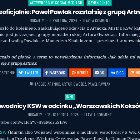
AKTYWNOŚĆ W SOCIAL MEDIACH
SZYBKIE INFO
Posted in
eoficjalnie: Paweł Pawlak rozstał się z grupą Art
NOKAUTY
2 KWIETNIA, 2026
LEAVE A COMMENT
oszło do kolejnego, zaskakującego odejścia z Artnoxa. Mistrz KSW kat
ie jest już częścią grupy menadżerskiej Artura Gwoździa. Informacj
przed walką Pawlaka z Mamedem Khalidovem – przekazał w serwisi
zało od plotek, a teraz to potwierdzona informacja. Jak udało mi si
się z grupą Artnox.
OSTĘPNIJ:
TWITTER
FACEBOOK
REDDIT
VK
DIGG
MI
TAGGED
ARTNOX
,
ARTUR GWÓŹDŹ
,
PAWEŁ PAWLAK
INNE
Posted in
wodnicy KSW w odcinku „Warszawskich Koks
NOKAUTY
16 LISTOPADA, 2025
LEAVE A COMMENT
outube.com/watch?v=S3cMqr5SIFw
KSW
(Martin albo Wojsław) wspominał o możliwej współpracy z WK. 
ebastian Przybysz, Wiktoria Czyżewska, Paweł Pawlak i Damian Piwow