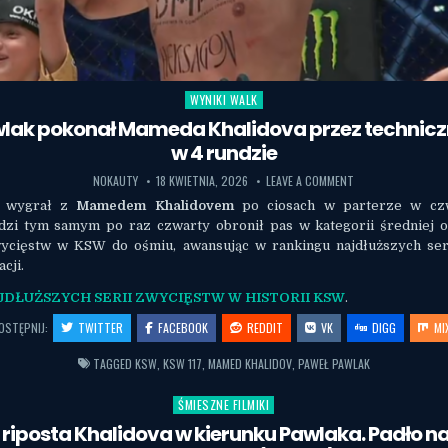
WYNIKI WALK
Posted in
wlak pokonał Mameda Khalidova przez technicz
w 4 rundzie
NOKAUTY
18 KWIETNIA, 2026
LEAVE A COMMENT
wygrał z
Mamedem Khalidovem
po ciosach w parterze w czw
dzi tym samym po raz czwarty obronił pas w kategorii średniej o
wycięstw w KSW do ośmiu, awansując w rankingu najdłuższych ser
acji.
AJDŁUŻSZYCH SERII ZWYCIĘSTW W HISTORII KSW
.
OSTĘPNIJ:
TWITTER
FACEBOOK
REDDIT
VK
DIGG
MI
TAGGED
KSW
,
KSW 117
,
MAMED KHALIDOV
,
PAWEŁ PAWLAK
ŚMIESZNE FILMIKI
Posted in
riposta Khalidova w kierunku Pawlaka. Padło n