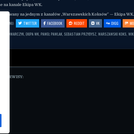
ie na kanale Ekipa WK.
ublikowany na jednym z kanałów „Warszawskich Koksów” — Ekipa WK
OSTĘPNIJ:
TWITTER
FACEBOOK
REDDIT
VK
DIGG
MI
N PIWOWARCZYK
,
EKIPA WK
,
PAWEŁ PAWLAK
,
SEBASTIAN PRZYBYSZ
,
WARSZAWSKI KOKS
,
WIK
E SERWISY:
pl