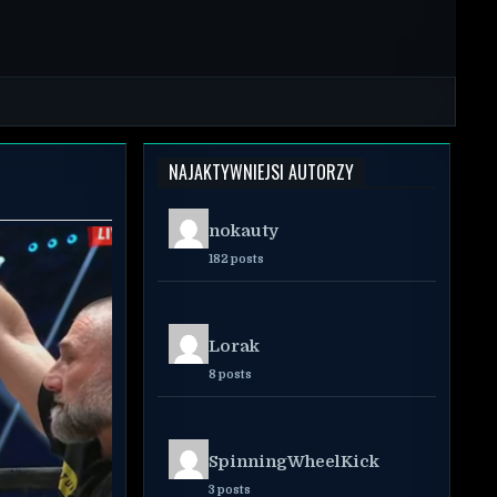
NAJAKTYWNIEJSI AUTORZY
nokauty
182 posts
Lorak
8 posts
SpinningWheelKick
3 posts