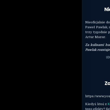
Ni
Nieoficjalnie d
Paweł Pawlak, n
trzy tygodnie 
Artur Mazur.
Za kulisami huc
Pawlak rozstaje 
UD
Za
https://www.y
Kiedyś ktoś z
tego efekty? S