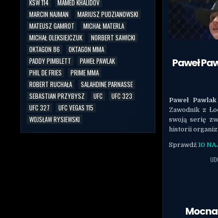
KSW 114
MAMED KHALIDOV
MARCIN NAJMAN
MARIUSZ PUDZIANOWSKI
MATEUSZ GAMROT
MICHAŁ MATERLA
MICHAŁ OLEKSIEJCZUK
NORBERT SAWICKI
OKTAGON 86
OKTAGON MMA
Paweł Pa
PADDY PIMBLETT
PAWEŁ PAWLAK
PHIL DE FRIES
PRIME MMA
ROBERT RUCHAŁA
SALAHDINE PARNASSE
SEBASTIAN PRZYBYSZ
UFC
UFC 323
Paweł Pawlak
UFC 327
UFC VEGAS 115
Zawodnik z Ło
WOJSŁAW RYSIEWSKI
swoją serię z
historii organiz
Sprawdź
10 N
UD
Mocna 