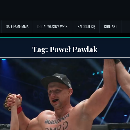
GALE FAME MMA
DODAJ WŁASNY WPIS!
ZALOGUJ SIĘ
KONTAKT
Tag:
Paweł Pawlak