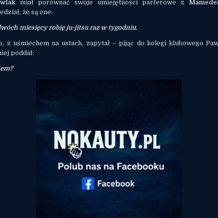
wlak
miał porównać swoje umiejętności parterowe z
Mamede
edział, że są one:
dwóch miesięcy robię ju-jitsu raz w tygodniu.
o, z uśmiechem na ustach, zapytał – pijąc do kolegi klubowego Paw
iej poddał:
sem?