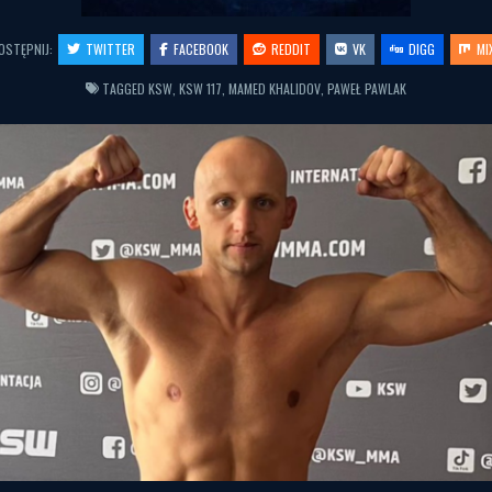
OSTĘPNIJ:
TWITTER
FACEBOOK
REDDIT
VK
DIGG
MI
TAGGED
KSW
,
KSW 117
,
MAMED KHALIDOV
,
PAWEŁ PAWLAK