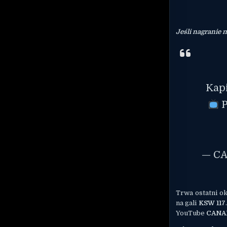
Jeśli nagranie 
Kap
P
— C
Trwa ostatni o
na gali
KSW 117
YouTube
CANAL