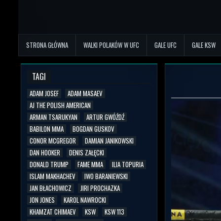
STRONA GŁÓWNA
WALKI POLAKÓW W UFC
GALE UFC
GALE KSW
TAGI
ADAM JOSEF
ADAM MASAEV
AJ THE POLISH AMERICAN
ARMAN TSARUKYAN
ARTUR GWÓŹDŹ
BABILON MMA
BOGDAN GUSKOV
CONOR MCGREGOR
DAMIAN JANIKOWSKI
DAN HOOKER
DENIS ZAŁĘCKI
DONALD TRUMP
FAME MMA
ILIA TOPURIA
ISLAM MAKHACHEV
IWO BARANIEWSKI
JAN BŁACHOWICZ
JIRI PROCHAZKA
JON JONES
KAROL NAWROCKI
KHAMZAT CHIMAEV
KSW
KSW 113