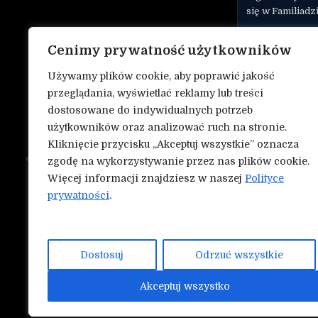
się w Familiadz
Film został op
Cenimy prywatność użytkowników
UD
Używamy plików cookie, aby poprawić jakość
TAGGED
DAMIA
przeglądania, wyświetlać reklamy lub treści
dostosowane do indywidualnych potrzeb
użytkowników oraz analizować ruch na stronie.
Kliknięcie przycisku „Akceptuj wszystkie” oznacza
zgodę na wykorzystywanie przez nas plików cookie.
Więcej informacji znajdziesz w naszej
Polityce
O nas
NASZE INN
prywatności
.
Mmapunch.
Kontakt
Polityka prywatności
Dostosuj
Odrzuć wszystkie
Współtwórz serwis Nokauty.pl!
Akceptuj wszystko