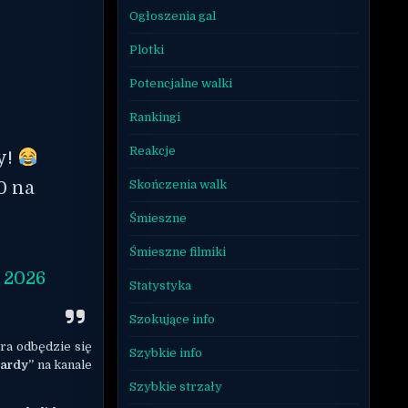
Ogłoszenia gal
Plotki
Potencjalne walki
Rankingi
Reakcje
y!
0 na
Skończenia walk
Śmieszne
Śmieszne filmiki
, 2026
Statystyka
Szokujące info
óra odbędzie się
Szybkie info
Gardy”
na kanale
Szybkie strzały