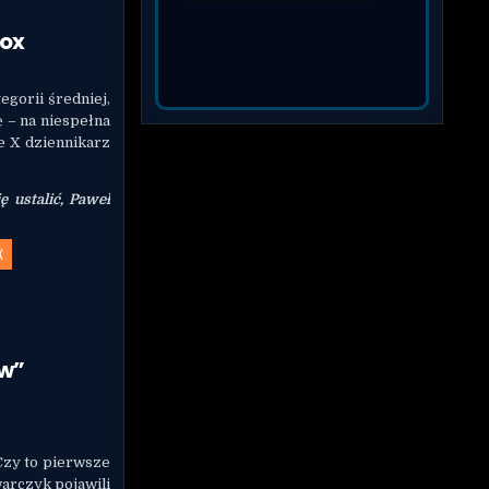
nox
egorii średniej,
ę – na niespełna
e X dziennikarz
ę ustalić, Paweł
X
ów”
Czy to pierwsze
arczyk pojawili