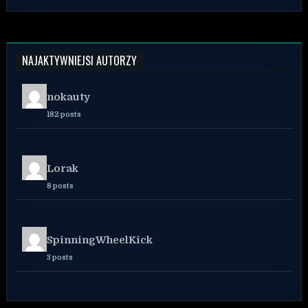
NAJAKTYWNIEJSI AUTORZY
nokauty
182 posts
Lorak
8 posts
SpinningWheelKick
3 posts