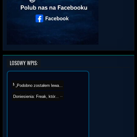
LOSOWY WPIS:
Marek Bujło przegrywa w ...
„Podobno zostałem lewa...
Paulo Costa jako średni ...
Doniesienia: Freak, któr...