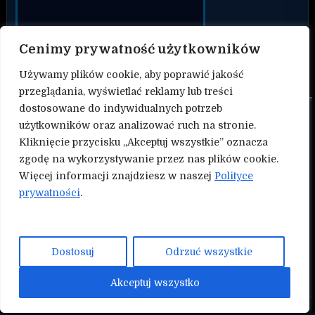
Cenimy prywatność użytkowników
Używamy plików cookie, aby poprawić jakość
przeglądania, wyświetlać reklamy lub treści
dostosowane do indywidualnych potrzeb
O nas
użytkowników oraz analizować ruch na stronie.
Kliknięcie przycisku „Akceptuj wszystkie” oznacza
Kontakt
zgodę na wykorzystywanie przez nas plików cookie.
Więcej informacji znajdziesz w naszej
Polityce
Polityka prywatności
prywatności
.
Współtwórz serwis Nokauty.pl!
NASZE INNE SERWISY:
Dostosuj
Odrzuć wszystkie
Mmapunch.pl
Akceptuj wszystko
Copyright © 2026 Nokauty.pl