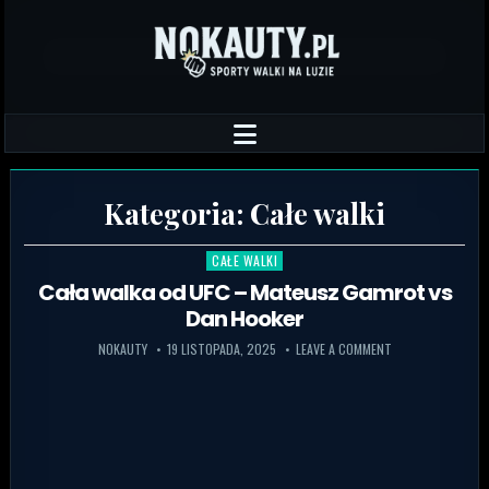
Kategoria:
Całe walki
CAŁE WALKI
Posted in
Cała walka od UFC – Mateusz Gamrot vs
Dan Hooker
NOKAUTY
19 LISTOPADA, 2025
LEAVE A COMMENT