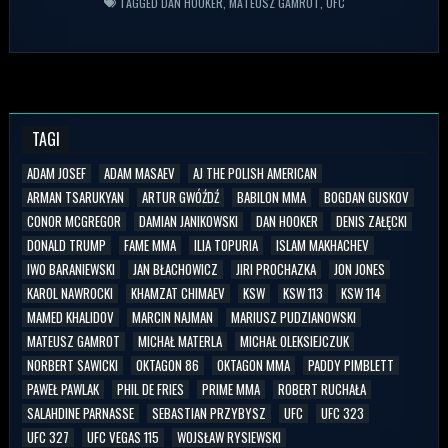
TAGGED
DAN HOOKER
,
MATEUSZ GAMROT
,
UFC
TAGI
ADAM JOSEF
ADAM MASAEV
AJ THE POLISH AMERICAN
ARMAN TSARUKYAN
ARTUR GWÓŹDŹ
BABILON MMA
BOGDAN GUSKOV
CONOR MCGREGOR
DAMIAN JANIKOWSKI
DAN HOOKER
DENIS ZAŁĘCKI
DONALD TRUMP
FAME MMA
ILIA TOPURIA
ISLAM MAKHACHEV
IWO BARANIEWSKI
JAN BŁACHOWICZ
JIRI PROCHAZKA
JON JONES
KAROL NAWROCKI
KHAMZAT CHIMAEV
KSW
KSW 113
KSW 114
MAMED KHALIDOV
MARCIN NAJMAN
MARIUSZ PUDZIANOWSKI
MATEUSZ GAMROT
MICHAŁ MATERLA
MICHAŁ OLEKSIEJCZUK
NORBERT SAWICKI
OKTAGON 86
OKTAGON MMA
PADDY PIMBLETT
PAWEŁ PAWLAK
PHIL DE FRIES
PRIME MMA
ROBERT RUCHAŁA
SALAHDINE PARNASSE
SEBASTIAN PRZYBYSZ
UFC
UFC 323
UFC 327
UFC VEGAS 115
WOJSŁAW RYSIEWSKI