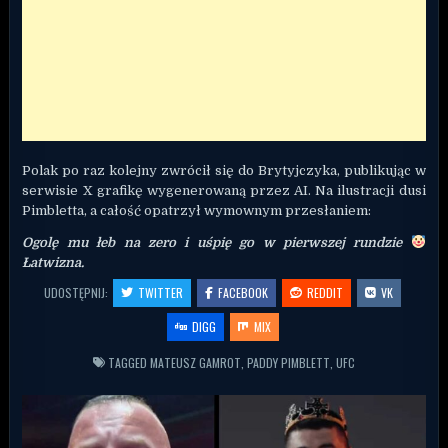
Polak po raz kolejny zwrócił się do Brytyjczyka, publikując w
serwisie X grafikę wygenerowaną przez AI. Na ilustracji dusi
Pimbletta, a całość opatrzył wymownym przesłaniem:
Ogolę mu łeb na zero i uśpię go w pierwszej rundzie
Łatwizna.
UDOSTĘPNIJ:
TWITTER
FACEBOOK
REDDIT
VK
DIGG
MIX
TAGGED
MATEUSZ GAMROT
,
PADDY PIMBLETT
,
UFC