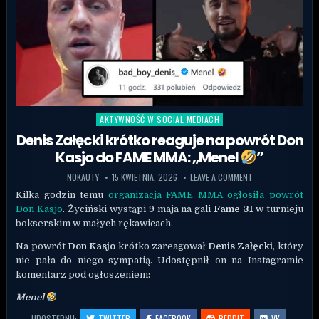
AKTYWNOŚĆ W SOCIAL MEDIACH
Posted in
Denis Załęcki krótko reaguje na powrót Don
Kasjo do FAME MMA: „Menel
”
NOKAUTY
15 KWIETNIA, 2026
LEAVE A COMMENT
Kilka godzin temu
organizacja FAME MMA ogłosiła powrót
Don Kasjo
. Życiński wystąpi 9 maja na gali
Fame 31
w turnieju
bokserskim w małych rękawicach.
Na powrót
Don Kasjo
krótko zareagował
Denis Załęcki
, który
nie pała do niego sympatią. Udostępnił on na Instagramie
komentarz pod ogłoszeniem:
Menel
UDOSTĘPNIJ:
TWITTER
FACEBOOK
REDDIT
VK