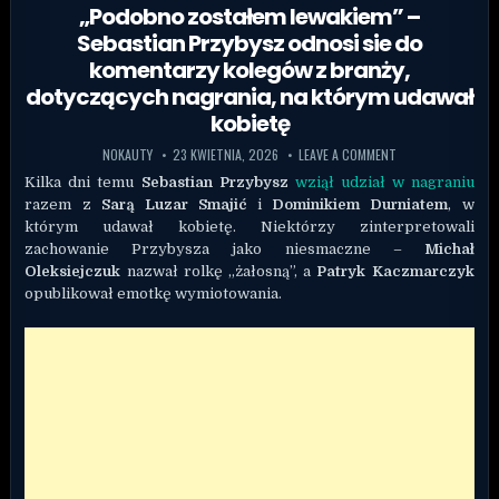
„Podobno zostałem lewakiem” –
Sebastian Przybysz odnosi sie do
komentarzy kolegów z branży,
dotyczących nagrania, na którym udawał
kobietę
NOKAUTY
23 KWIETNIA, 2026
LEAVE A COMMENT
Kilka dni temu
Sebastian Przybysz
wziął udział w nagraniu
razem z
Sarą Luzar Smajić
i
Dominikiem Durniatem
, w
którym udawał kobietę. Niektórzy zinterpretowali
zachowanie Przybysza jako niesmaczne –
Michał
Oleksiejczuk
nazwał rolkę „żałosną”, a
Patryk Kaczmarczyk
opublikował emotkę wymiotowania.