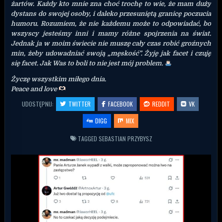
żartów. Każdy kto mnie zna choć trochę to wie, że mam duży
dystans do swojej osoby, i daleko przesuniętą granicę poczucia
humoru. Rozumiem, że nie każdemu może to odpowiadać, bo
wszyscy jesteśmy inni i mamy różne spojrzenia na świat.
Jednak ja w moim świecie nie muszę cały czas robić groźnych
min, żeby udowadniać swoją „męskość”. Żyję jak facet i czuję
się facet. Jak Was to boli to nie jest mój problem.
Życzę wszystkim miłego dnia.
Peace and love
UDOSTĘPNIJ:
TWITTER
FACEBOOK
REDDIT
VK
DIGG
MIX
TAGGED
SEBASTIAN PRZYBYSZ