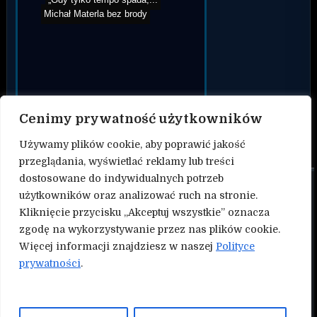
Merab Dvalishvili gratulu...
„Gdy tylko tempo spada,...
Michał Materla bez brody
Cenimy prywatność użytkowników
Używamy plików cookie, aby poprawić jakość
przeglądania, wyświetlać reklamy lub treści
dostosowane do indywidualnych potrzeb
O nas
użytkowników oraz analizować ruch na stronie.
Kliknięcie przycisku „Akceptuj wszystkie” oznacza
Kontakt
zgodę na wykorzystywanie przez nas plików cookie.
Więcej informacji znajdziesz w naszej
Polityce
Polityka prywatności
prywatności
.
Współtwórz serwis Nokauty.pl!
NASZE INNE SERWISY: