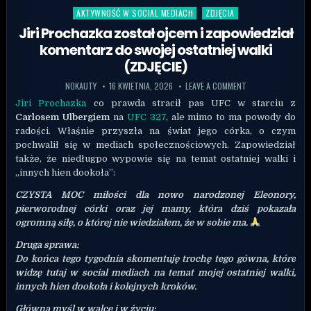
AKTYWNOŚĆ W SOCIAL MEDIACH
ZDJĘCIA
Posted in
Jiri Prochazka został ojcem i zapowiedział
komentarz do swojej ostatniej walki
(ZDJĘCIE)
NOKAUTY
16 KWIETNIA, 2026
LEAVE A COMMENT
Jiri Prochazka
co prawda stracił pas UFC w starciu z
Carlosem Ulbergiem
na
UFC 327
, ale mimo to ma powody do
radości. Właśnie przyszła na świat jego córka, o czym
pochwalił się w mediach społecznościowych. Zapowiedział
także, że niedługpo wypowie się na temat ostatniej walki i
„innych hien dookoła”:
CZYSTA MOC miłości dla nowo narodzonej Eleonory,
pierworodnej córki oraz jej mamy, która dziś pokazała
ogromną siłę, o której nie wiedziałem, że w sobie ma.
Druga sprawa:
Do końca tego tygodnia skomentuję trochę tego gówna, które
widzę tutaj w social mediach na temat mojej ostatniej walki,
innych hien dookoła i kolejnych kroków.
Główna myśl w walce i w życiu: