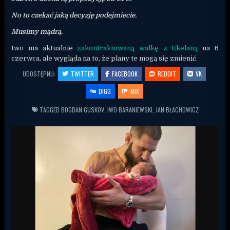
No to czekać jaką decyzję podejmiecie.
Musimy mądrą.
Iwo ma aktualnie
zakontraktowaną walkę z
Ekelaną
na 6
czerwca, ale wygląda na to, że plany te mogą się zmienić.
UDOSTĘPNIJ:
TWITTER
FACEBOOK
REDDIT
VK
DIGG
MIX
TAGGED
BOGDAN GUSKOV
,
IWO BARANIEWSKI
,
JAN BŁACHOWICZ