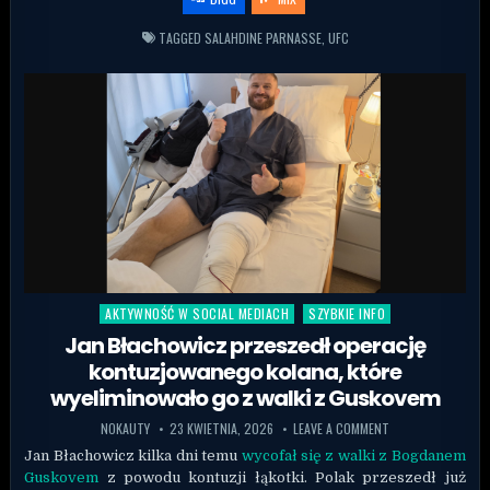
TAGGED
SALAHDINE PARNASSE
,
UFC
AKTYWNOŚĆ W SOCIAL MEDIACH
SZYBKIE INFO
Posted in
Jan Błachowicz przeszedł operację
kontuzjowanego kolana, które
wyeliminowało go z walki z Guskovem
NOKAUTY
23 KWIETNIA, 2026
LEAVE A COMMENT
Jan Błachowicz kilka dni temu
wycofał się z walki z Bogdanem
Guskovem
z powodu kontuzji łąkotki. Polak przeszedł już