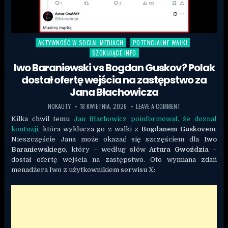
AKTYWNOŚĆ W SOCIAL MEDIACH
POTENCJALNE WALKI
Posted in
SZOKUJĄCE INFO
Iwo Baraniewski vs Bogdan Guskov? Polak
dostał ofertę wejścia na zastępstwo za
Jana Błachowicza
NOKAUTY
18 KWIETNIA, 2026
LEAVE A COMMENT
Kilka chwil temu
Jan Błachowicz
poinformował, że doznał
kontuzji
, która wyklucza go z walki z
Bogdanem Guskovem
.
Nieszczęście Jana może okazać się szczęściem dla
Iwo
Baraniewskiego
, który – według słów
Artura Gwoździa
–
dostał ofertę wejścia na zastępstwo. Oto wymiana zdań
menadżera Iwo z użytkownikiem serwisu X: