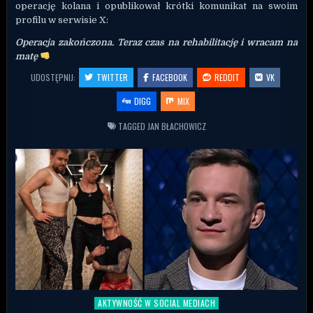
operację kolana i opublikował krótki komunikat na swoim
profilu w serwisie X:
Operacja zakończona. Teraz czas na rehabilitację i wracam na
matę
UDOSTĘPNIJ:
TWITTER
FACEBOOK
REDDIT
VK
DIGG
MIX
TAGGED
JAN BŁACHOWICZ
AKTYWNOŚĆ W SOCIAL MEDIACH
Posted in