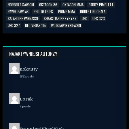
NORBERT SAWICKI
OKTAGON 86
OKTAGON MMA
PADDY PIMBLETT
PAWEŁ PAWLAK
PHIL DE FRIES
PRIME MMA
ROBERT RUCHAŁA
SALAHDINE PARNASSE
SEBASTIAN PRZYBYSZ
UFC
UFC 323
UFC 327
UFC VEGAS 115
WOJSŁAW RYSIEWSKI
NAJAKTYWNIEJSI AUTORZY
nokauty
182 posts
Lorak
8 posts
SpinningWheelKick