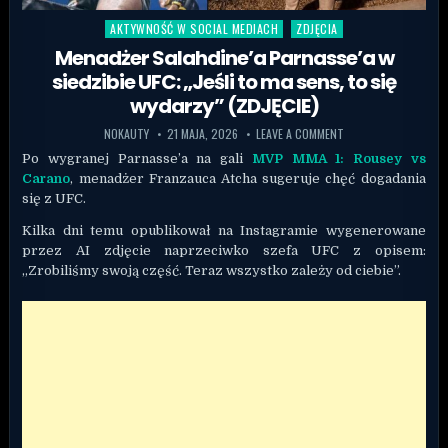
AKTYWNOŚĆ W SOCIAL MEDIACH
ZDJĘCIA
Posted in
Menadżer Salahdine’a Parnasse’a w
siedzibie UFC: „Jeśli to ma sens, to się
wydarzy” (ZDJĘCIE)
NOKAUTY
21 MAJA, 2026
LEAVE A COMMENT
Po wygranej Parnasse’a na gali
MVP MMA 1: Rousey vs
Carano
, menadżer Franzauca Atcha sugeruje chęć dogadania
się z UFC.
Kilka dni temu opublikował na Instagramie wygenerowane
przez AI zdjęcie naprzeciwko szefa UFC z opisem:
„Zrobiliśmy swoją część. Teraz wszystko zależy od ciebie”.