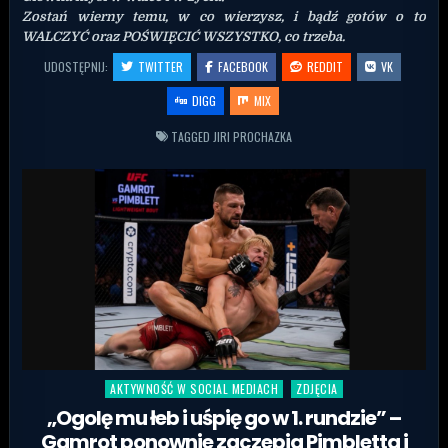
Zostań wierny temu, w co wierzysz, i bądź gotów o to
WALCZYĆ oraz POŚWIĘCIĆ WSZYSTKO, co trzeba.
UDOSTĘPNIJ:
TWITTER
FACEBOOK
REDDIT
VK
DIGG
MIX
TAGGED
JIRI PROCHAZKA
AKTYWNOŚĆ W SOCIAL MEDIACH
ZDJĘCIA
Posted in
„Ogolę mu łeb i uśpię go w 1. rundzie” –
Gamrot ponownie zaczepia Pimbletta i