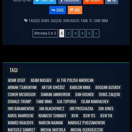
DIGG
MIX
TAGGED
DENIS ZAŁĘCKI
,
DON KASJO
,
FAME 31
,
FAME MMA
Strona 1 z 5
1
2
3
4
5
»
TAGI
ADAM JOSEF
ADAM MASAEV
AJ THE POLISH AMERICAN
ARMAN TSARUKYAN
ARTUR GWÓŹDŹ
BABILON MMA
BOGDAN GUSKOV
CONOR MCGREGOR
DAMIAN JANIKOWSKI
DAN HOOKER
DENIS ZAŁĘCKI
DONALD TRUMP
FAME MMA
ILIA TOPURIA
ISLAM MAKHACHEV
IWO BARANIEWSKI
JAN BŁACHOWICZ
JIRI PROCHAZKA
JON JONES
KAROL NAWROCKI
KHAMZAT CHIMAEV
KSW
KSW 113
KSW 114
MAMED KHALIDOV
MARCIN NAJMAN
MARIUSZ PUDZIANOWSKI
MATEUSZ GAMROT
MICHAŁ MATERLA
MICHAŁ OLEKSIEJCZUK