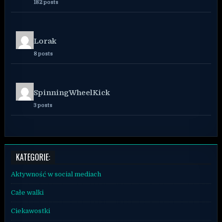
182 posts
Lorak
8 posts
SpinningWheelKick
3 posts
KATEGORIE:
Aktywność w social mediach
Całe walki
Ciekawostki