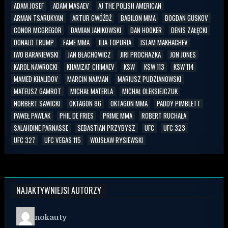
ADAM JOSEF
ADAM MASAEV
AJ THE POLISH AMERICAN
ARMAN TSARUKYAN
ARTUR GWÓŹDŹ
BABILON MMA
BOGDAN GUSKOV
CONOR MCGREGOR
DAMIAN JANIKOWSKI
DAN HOOKER
DENIS ZAŁĘCKI
DONALD TRUMP
FAME MMA
ILIA TOPURIA
ISLAM MAKHACHEV
IWO BARANIEWSKI
JAN BŁACHOWICZ
JIRI PROCHAZKA
JON JONES
KAROL NAWROCKI
KHAMZAT CHIMAEV
KSW
KSW 113
KSW 114
MAMED KHALIDOV
MARCIN NAJMAN
MARIUSZ PUDZIANOWSKI
MATEUSZ GAMROT
MICHAŁ MATERLA
MICHAŁ OLEKSIEJCZUK
NORBERT SAWICKI
OKTAGON 86
OKTAGON MMA
PADDY PIMBLETT
PAWEŁ PAWLAK
PHIL DE FRIES
PRIME MMA
ROBERT RUCHAŁA
SALAHDINE PARNASSE
SEBASTIAN PRZYBYSZ
UFC
UFC 323
UFC 327
UFC VEGAS 115
WOJSŁAW RYSIEWSKI
NAJAKTYWNIEJSI AUTORZY
nokauty