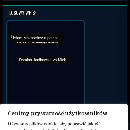
LOSOWY WPIS:
Tsarukyan uderza rywala k...
Islam Makhachev o potencj...
Kołecki nokautuje Łazar...
Damian Janikowski vs Mich...
Cenimy prywatność użytkowników
Używamy plików cookie, aby poprawić jakość