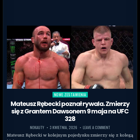
NOWE ZESTAWIENIA
Posted in
Mateusz Rębecki poznał rywala. Zmierzy
się z Grantem Dawsonem 9 maja na UFC
328
NOKAUTY
3 KWIETNIA, 2026
LEAVE A COMMENT
Mateusz Rębecki w kolejnym pojedynku zmierzy się z kolegą