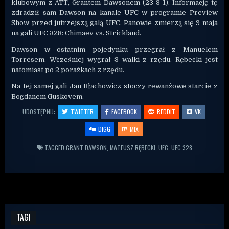
klubowym z ATT, Grantem Dawsonem (23-3-1). Informację tę
zdradził sam Dawson na kanale UFC w programie Preview
Show przed jutrzejszą galą UFC. Panowie zmierzą się 9 maja
na gali
UFC 328: Chimaev vs. Strickland
.
Dawson w ostatnim pojedynku przegrał z Manuelem
Torresem. Wcześniej wygrał 3 walki z rzędu. Rębecki jest
natomiast po 2 porażkach z rzędu.
Na tej samej gali
Jan Błachowicz
stoczy rewanżowe starcie z
Bogdanem Guskovem
.
UDOSTĘPNIJ:
TWITTER
FACEBOOK
REDDIT
VK
DIGG
MIX
TAGGED
GRANT DAWSON
,
MATEUSZ RĘBECKI
,
UFC
,
UFC 328
TAGI