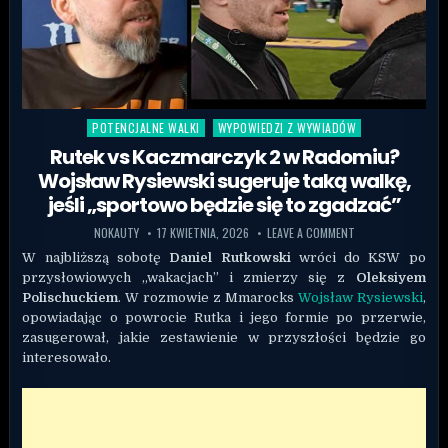
POTENCJALNE WALKI
WYPOWIEDZI Z WYWIADÓW
Posted in
Rutek vs Kaczmarczyk 2 w Radomiu?
Wojsław Rysiewski sugeruje taką walkę,
jeśli „sportowo będzie się to zgadzać”
NOKAUTY
17 KWIETNIA, 2026
LEAVE A COMMENT
W najbliższą sobotę
Daniel Rutkowski
wróci do KSW po
przysłowiowych „wakacjach” i zmierzy się z
Oleksiyem
Polischuckiem
. W rozmowie z Mmarocks
Wojsław Rysiewski
,
opowiadając o powrocie Rutka i jego formie po przerwie,
zasugerował, jakie zestawienie w przyszłości będzie go
interesowało.