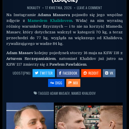
NOKAUTY
17 KWIETNIA, 2026
LEAVE A COMMENT
Na Instagramie
Adama Masaeva
pojawiło się jego wspólne
zdjęcie z
Mamedem Khalidovem
. Widać na nim wyraźną
różnicę warunków fizycznych — i to nie na korzyść Mameda.
Masaev, który dotychczas walczył w kategorii 70 kg, a teraz
przechodzi do 77 kg, wygląda na większego od Khalidova,
rywalizującego w wadze 84 kg.
Adam Masaev
kolejny pojedynek stoczy 16 maja na KSW 118 z
Arturem Szczepaniakiem
, natomiast Khalidov już jutro na
KSW 117 zmierzy się z
Pawłem Pawlakiem
.
UDOSTĘPNIJ:
TWITTER
FACEBOOK
REDDIT
VK
DIGG
MIX
TAGGED
ADAM MASAEV
,
MAMED KHALIDOV