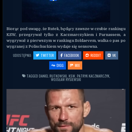
Biorąc pod uwagę, że Rutek, będący zawsze w czubie rankingu
KSW, przegrywał tylko z Kaczmarczykiem i Parnassem, a
wygrywał z pierwszym w rankingu Soldaevem, walka o pas po
wygranej z Polischuckiem wydaje się sensowna.
UDOSTĘPNIJ:
TWITTER
FACEBOOK
REDDIT
VK
DIGG
MIX
TAGGED
DANIEL RUTKOWSKI
,
KSW
,
PATRYK KACZMARCZYK
,
WOJSŁAW RYSIEWSKI