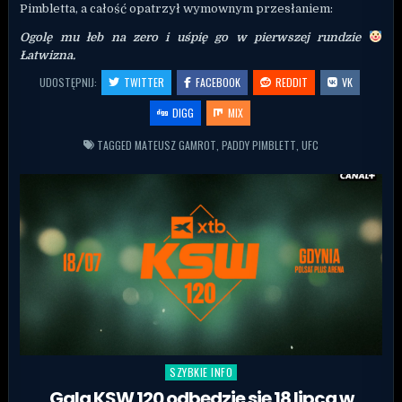
Pimbletta, a całość opatrzył wymownym przesłaniem:
Ogolę mu łeb na zero i uśpię go w pierwszej rundzie
Łatwizna.
UDOSTĘPNIJ:
TWITTER
FACEBOOK
REDDIT
VK
DIGG
MIX
TAGGED
MATEUSZ GAMROT
,
PADDY PIMBLETT
,
UFC
SZYBKIE INFO
Posted in
Gala KSW 120 odbędzie się 18 lipca w