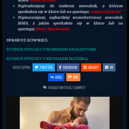
MMA:
Natan Schulte
Najtrudniejszy do trafienia zawodnik, z którym
spotkałem się w klatce lub na sparingu:
Łukasz Rajewski
Najmocniejszy, najbardziej wszechstronny zawodnik
MMA, z jakim spotkałem się w klatce lub na
sparingu:
Borys Mańkowski
SPRAWDŹ RÓWNIEŻ:
SZYBKIE STRZAŁY Z MAMEDEM KHALIDOVEM
SZYBKIE STRZAŁY Z MICHAŁEM MATERLĄ
UDOSTĘPNIJ:
TWITTER
FACEBOOK
REDDIT
VK
DIGG
MIX
TAGGED
MATEUSZ GAMROT