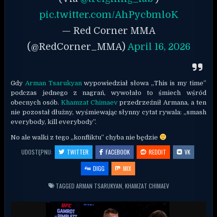
pic.twitter.com/AhPycbmloK
— Red Corner MMA
(@RedCorner_MMA)
April 16, 2026
Gdy
Arman Tsarukyan
wypowiedział słowa „This is my time”
podczas jednego z nagrań, wywołało to śmiech wśród
obecnych osób.
Khamzat Chimaev
przedrzeźnił Armana, a ten
nie pozostał dłużny, wyśmiewając słynny cytat rywala: „smash
everybody, kill everybody”.
No ale walki z tego „konfliktu” chyba nie będzie
UDOSTĘPNIJ:
TWITTER
FACEBOOK
REDDIT
VK
DIGG
MIX
TAGGED
ARMAN TSARUKYAN
,
KHAMZAT CHIMAEV