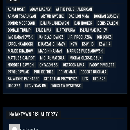
ADAM JOSEF
ADAM MASAEV
AJ THE POLISH AMERICAN
ARMAN TSARUKYAN
ARTUR GWÓŹDŹ
BABILON MMA
BOGDAN GUSKOV
CONOR MCGREGOR
DAMIAN JANIKOWSKI
DAN HOOKER
DENIS ZAŁĘCKI
DONALD TRUMP
FAME MMA
ILIA TOPURIA
ISLAM MAKHACHEV
IWO BARANIEWSKI
JAN BŁACHOWICZ
JIRI PROCHAZKA
JON JONES
KAROL NAWROCKI
KHAMZAT CHIMAEV
KSW
KSW 113
KSW 114
MAMED KHALIDOV
MARCIN NAJMAN
MARIUSZ PUDZIANOWSKI
MATEUSZ GAMROT
MICHAŁ MATERLA
MICHAŁ OLEKSIEJCZUK
NORBERT SAWICKI
OKTAGON 86
OKTAGON MMA
PADDY PIMBLETT
PAWEŁ PAWLAK
PHIL DE FRIES
PRIME MMA
ROBERT RUCHAŁA
SALAHDINE PARNASSE
SEBASTIAN PRZYBYSZ
UFC
UFC 323
UFC 327
UFC VEGAS 115
WOJSŁAW RYSIEWSKI
NAJAKTYWNIEJSI AUTORZY
nokauty