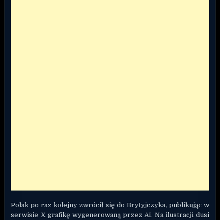
Polak po raz kolejny zwrócił się do Brytyjczyka, publikując w
serwisie X grafikę wygenerowaną przez AI. Na ilustracji dusi