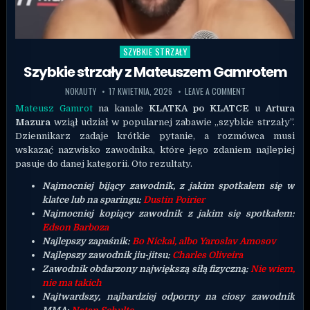
SZYBKIE STRZAŁY
Posted in
Szybkie strzały z Mateuszem Gamrotem
NOKAUTY
17 KWIETNIA, 2026
LEAVE A COMMENT
Mateusz Gamrot
na kanale
KLATKA po KLATCE
u
Artura
Mazura
wziął udział w popularnej zabawie „szybkie strzały”.
Dziennikarz zadaje krótkie pytanie, a rozmówca musi
wskazać nazwisko zawodnika, które jego zdaniem najlepiej
pasuje do danej kategorii. Oto rezultaty.
Najmocniej bijący zawodnik, z jakim spotkałem się w
klatce lub na sparingu:
Dustin Poirier
Najmocniej kopiący zawodnik z jakim się spotkałem:
Edson Barboza
Najlepszy zapaśnik:
Bo Nickal, albo Yaroslav Amosov
Najlepszy zawodnik jiu-jitsu:
Charles Oliveira
Zawodnik obdarzony największą siłą fizyczną:
Nie wiem,
nie ma takich
Najtwardszy, najbardziej odporny na ciosy zawodnik