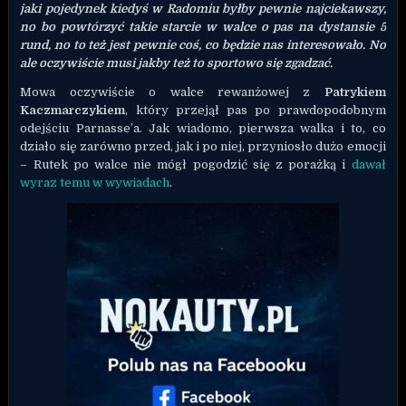
jaki pojedynek kiedyś w Radomiu byłby pewnie najciekawszy,
no bo powtórzyć takie starcie w walce o pas na dystansie 5
rund, no to też jest pewnie coś, co będzie nas interesowało. No
ale oczywiście musi jakby też to sportowo się zgadzać.
Mowa oczywiście o walce rewanżowej z
Patrykiem
Kaczmarczykiem
, który przejął pas po prawdopodobnym
odejściu Parnasse’a. Jak wiadomo, pierwsza walka i to, co
działo się zarówno przed, jak i po niej, przyniosło dużo emocji
– Rutek po walce nie mógł pogodzić się z porażką i
dawał
wyraz temu w wywiadach
.