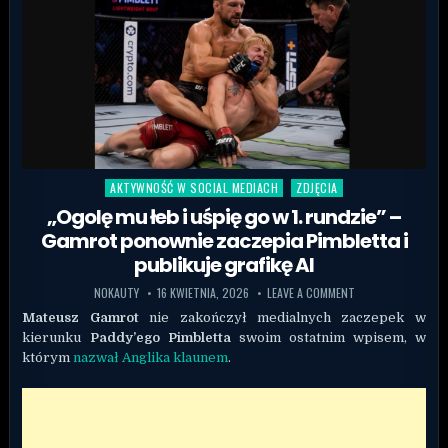
AKTYWNOŚĆ W SOCIAL MEDIACH
ZDJĘCIA
Posted in
„Ogolę mu łeb i uśpię go w 1. rundzie” –
Gamrot ponownie zaczepia Pimbletta i
publikuje grafikę AI
NOKAUTY
16 KWIETNIA, 2026
LEAVE A COMMENT
Mateusz Gamrot
nie zakończył medialnych zaczepek w
kierunku
Paddy’ego Pimbletta
swoim ostatnim wpisem, w
którym
nazwał Anglika klaunem
.