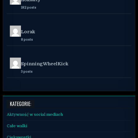
182 posts
Lorak
8 posts
SpinningWheelKick
3 posts
KATEGORIE:
Aktywność w social mediach
Całe walki
Ciekawostki