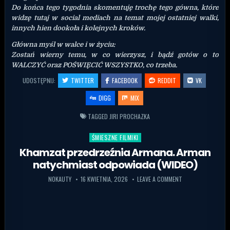
Do końca tego tygodnia skomentuję trochę tego gówna, które
widzę tutaj w social mediach na temat mojej ostatniej walki,
innych hien dookoła i kolejnych kroków.
Główna myśl w walce i w życiu:
Zostań wierny temu, w co wierzysz, i bądź gotów o to
WALCZYĆ oraz POŚWIĘCIĆ WSZYSTKO, co trzeba.
UDOSTĘPNIJ:
TWITTER
FACEBOOK
REDDIT
VK
DIGG
MIX
TAGGED
JIRI PROCHAZKA
ŚMIESZNE FILMIKI
Posted in
Khamzat przedrzeźnia Armana. Arman
natychmiast odpowiada (WIDEO)
NOKAUTY
16 KWIETNIA, 2026
LEAVE A COMMENT