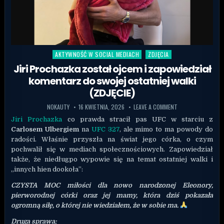
AKTYWNOŚĆ W SOCIAL MEDIACH
ZDJĘCIA
Posted in
Jiri Prochazka został ojcem i zapowiedział
komentarz do swojej ostatniej walki
(ZDJĘCIE)
NOKAUTY
16 KWIETNIA, 2026
LEAVE A COMMENT
Jiri Prochazka
co prawda stracił pas UFC w starciu z
Carlosem Ulbergiem
na
UFC 327
, ale mimo to ma powody do
radości. Właśnie przyszła na świat jego córka, o czym
pochwalił się w mediach społecznościowych. Zapowiedział
także, że niedługpo wypowie się na temat ostatniej walki i
„innych hien dookoła”:
CZYSTA MOC miłości dla nowo narodzonej Eleonory,
pierworodnej córki oraz jej mamy, która dziś pokazała
ogromną siłę, o której nie wiedziałem, że w sobie ma.
Druga sprawa: