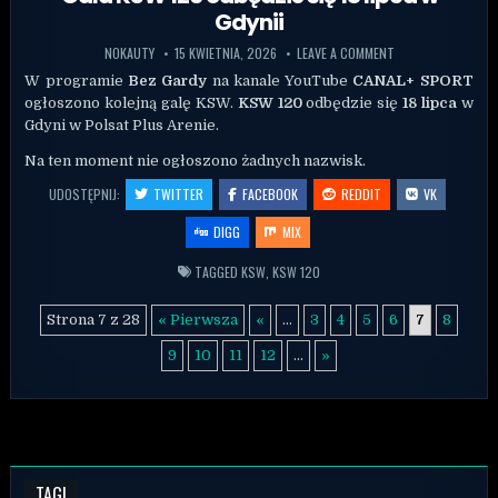
Gdynii
NOKAUTY
15 KWIETNIA, 2026
LEAVE A COMMENT
W programie
Bez Gardy
na kanale YouTube
CANAL+ SPORT
ogłoszono kolejną galę KSW.
KSW 120
odbędzie się
18 lipca
w
Gdyni w Polsat Plus Arenie.
Na ten moment nie ogłoszono żadnych nazwisk.
UDOSTĘPNIJ:
TWITTER
FACEBOOK
REDDIT
VK
DIGG
MIX
TAGGED
KSW
,
KSW 120
Strona 7 z 28
« Pierwsza
«
...
3
4
5
6
7
8
9
10
11
12
...
»
TAGI