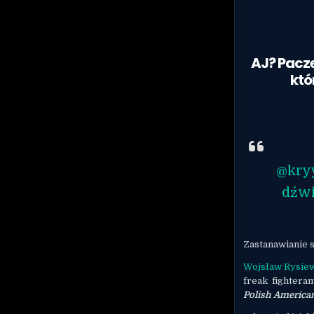
AJ? Pacz
któ
@kryy
dźwi
Zastanawianie s
Wojsław Rysie
freak fightera
Polish America