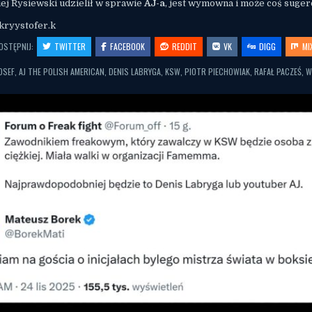
ej Rysiewski udzielił w sprawie
AJ-a
, jest wymowna i może coś suge
kryystofer.k
OSTĘPNIJ:
TWITTER
FACEBOOK
REDDIT
VK
DIGG
MI
OSEF
,
AJ THE POLISH AMERICAN
,
DENIS LABRYGA
,
KSW
,
PIOTR PIECHOWIAK
,
RAFAŁ PACZEŚ
,
W