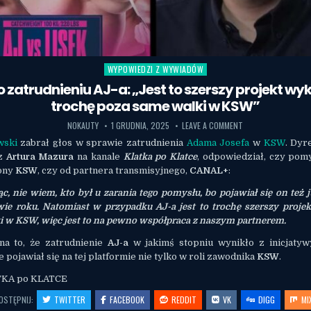
WYPOWIEDZI Z WYWIADÓW
Posted in
o zatrudnieniu AJ-a: „Jest to szerszy projekt w
trochę poza same walki w KSW”
NOKAUTY
1 GRUDNIA, 2025
LEAVE A COMMENT
wski
zabrał głos w sprawie zatrudnienia
Adama Josefa
w
KSW
. Dyr
ez
Artura Mazura
na kanale
Klatka po Klatce
, odpowiedział, czy pom
rony
KSW
, czy od partnera transmisyjnego,
CANAL+
:
, nie wiem, kto był u zarania tego pomysłu, bo pojawiał się on też 
wie roku. Natomiast w przypadku AJ-a jest to trochę szerszy projek
i w KSW, więc jest to na pewno współpraca z naszym partnerem.
na to, że zatrudnienie
AJ-a
w jakimś stopniu wynikło z inicjaty
 pojawiał się na tej platformie nie tylko w roli zawodnika
KSW
.
ATKA po KLATCE
OSTĘPNIJ:
TWITTER
FACEBOOK
REDDIT
VK
DIGG
MI