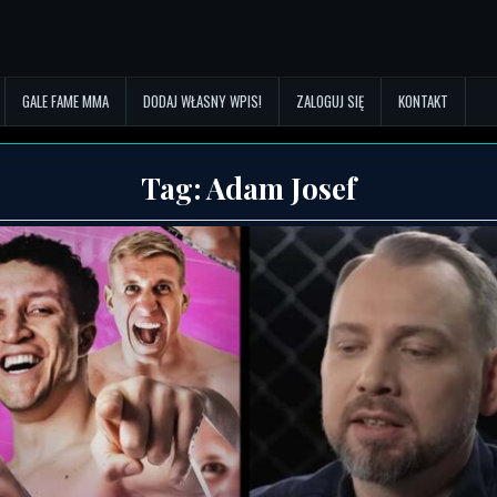
GALE FAME MMA
DODAJ WŁASNY WPIS!
ZALOGUJ SIĘ
KONTAKT
Tag:
Adam Josef