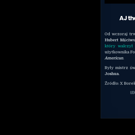
AJ th
Od wczoraj tr
Hubert Mściwu
który walczy
użytkownika For
American
.
Były mistrz św
Joshua
.
Źródło: X Bore
UD