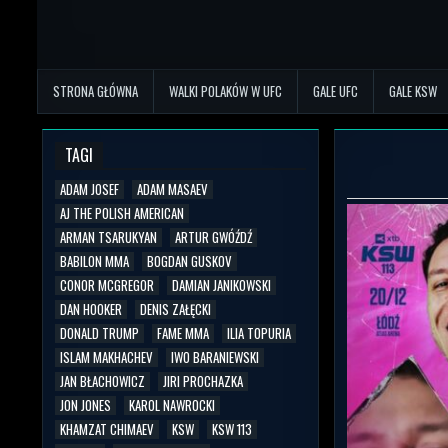
STRONA GŁÓWNA
WALKI POLAKÓW W UFC
GALE UFC
GALE KSW
TAGI
ADAM JOSEF
ADAM MASAEV
AJ THE POLISH AMERICAN
ARMAN TSARUKYAN
ARTUR GWÓŹDŹ
BABILON MMA
BOGDAN GUSKOV
CONOR MCGREGOR
DAMIAN JANIKOWSKI
DAN HOOKER
DENIS ZAŁĘCKI
DONALD TRUMP
FAME MMA
ILIA TOPURIA
ISLAM MAKHACHEV
IWO BARANIEWSKI
JAN BŁACHOWICZ
JIRI PROCHAZKA
JON JONES
KAROL NAWROCKI
KHAMZAT CHIMAEV
KSW
KSW 113