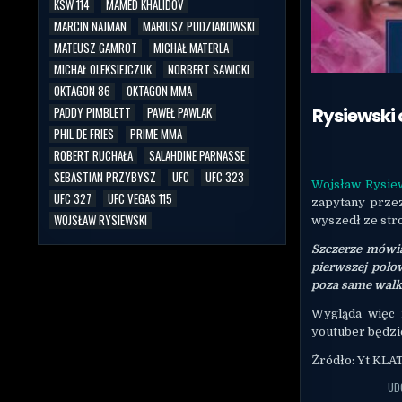
KSW 114
MAMED KHALIDOV
MARCIN NAJMAN
MARIUSZ PUDZIANOWSKI
MATEUSZ GAMROT
MICHAŁ MATERLA
MICHAŁ OLEKSIEJCZUK
NORBERT SAWICKI
OKTAGON 86
OKTAGON MMA
Rysiewski 
PADDY PIMBLETT
PAWEŁ PAWLAK
PHIL DE FRIES
PRIME MMA
ROBERT RUCHAŁA
SALAHDINE PARNASSE
SEBASTIAN PRZYBYSZ
UFC
UFC 323
Wojsław Rysie
UFC 327
UFC VEGAS 115
zapytany prz
WOJSŁAW RYSIEWSKI
wyszedł ze st
Szczerze mówiąc
pierwszej poło
poza same walk
Wygląda więc 
youtuber będzie
Źródło: Yt KL
UD