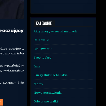
KATEGORIE:
ykraczający
Aktywność w social mediach
Całe walki
ektor sportowy,
Ciekawostki
ysł angażu
AJ-a
Face to face
już wcześniej, w
Inne
t, wykraczający
Kursy Bukmacherskie
wy
CANAL+
i że
Memy
Nowe zestawienia
Odwołane walki
X