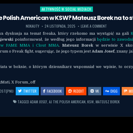
AKTYWNOŚĆ W SOCIAL MEDIACH
Posted in
e Polish American w KSW? Mateusz Borek na to 
NOKAUTY
24 LISTOPADA, 2025
LEAVE A COMMENT
wa dyskusja na temat freaka, który rzekomo ma wystąpić na gali
jewski
poinformował, że według jego informacji
będzie to zawodni
ł w FAME MMA i Clout MMA
.
Mateusz Borek
w serwisie X sko
um o Freak fight, sugerując, że jego typem jest
Adam Josef
, znany j
iata w boksie, o którym dziennikarz wspomniał we wpisie, to ocz
kMati, X Forum_off
OSTĘPNIJ:
TWITTER
FACEBOOK
REDDIT
VK
DIGG
MI
TAGGED
ADAM JOSEF
,
AJ THE POLISH AMERICAN
,
KSW
,
MATEUSZ BOREK