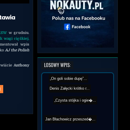
stawia
KSW
w grudniu.
k wagi ciężkiej,
mentował wpis
ako
AJ the Polish
LOSOWY WPIS:
ywiście
Anthony
„On goli sobie dupę”...
X
Denis Załęcki krótko r...
„Czysta stójka i ogie�...
Jan Błachowicz przeszed�...