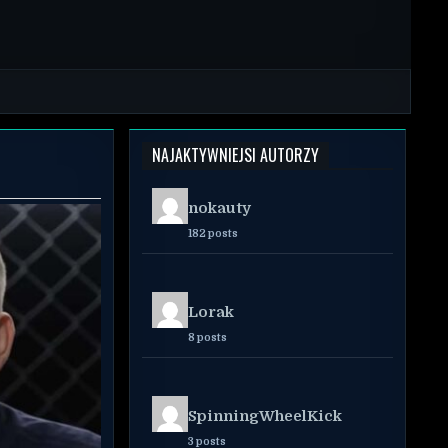
NAJAKTYWNIEJSI AUTORZY
nokauty
182 posts
Lorak
8 posts
SpinningWheelKick
3 posts