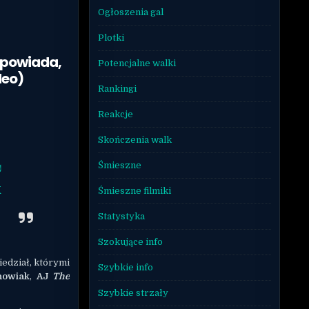
Ogłoszenia gal
Plotki
dpowiada,
Potencjalne walki
deo)
Rankingi
Reakcje
Skończenia walk
♬
Śmieszne
k
Śmieszne filmiki
Statystyka
Szokujące info
iedział, którymi
Szybkie info
howiak
,
AJ
The
Szybkie strzały