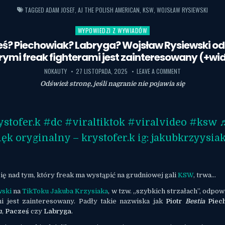
TAGGED
ADAM JOSEF
,
AJ THE POLISH AMERICAN
,
KSW
,
WOJSŁAW RYSIEWSKI
WYPOWIEDZI Z WYWIADÓW
Posted in
eś? Piechowiak? Labryga? Wojsław Rysiewski o
rymi freak fighterami jest zainteresowany (+wi
NOKAUTY
27 LISTOPADA, 2025
LEAVE A COMMENT
Odśwież stronę, jeśli nagranie nie pojawia się
stofer.k
#dc
#viraltiktok
#viralvideo
#ksw
ęk oryginalny – krystofer.k ig: jakubkrzyysia
ię nad tym, który freak ma wystąpić na grudniowej gali
KSW
, trwa…
wski
na
TikToku Jakuba Krzysiaka
, w tzw. „szybkich strzałach”, odpow
mi jest zainteresowany. Padły takie nazwiska jak
Piotr
Bestia
Piec
n
,
Pacześ
czy
Labryga
.