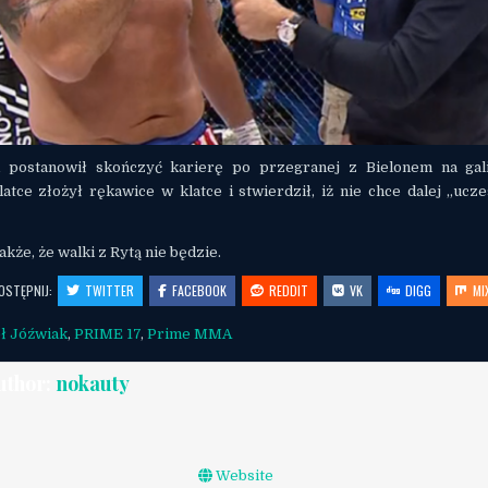
 postanowił skończyć karierę po przegranej z Bielonem na ga
atce złożył rękawice w klatce i stwierdził, iż nie chce dalej „ucz
kże, że walki z Rytą nie będzie.
OSTĘPNIJ:
TWITTER
FACEBOOK
REDDIT
VK
DIGG
MI
ł Jóźwiak
,
PRIME 17
,
Prime MMA
uthor:
nokauty
Website