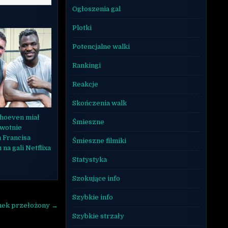
Ogłoszenia gal
Plotki
Potencjalne walki
Rankingi
Reakcje
Skończenia walk
rhoeven miał
Śmieszne
rwotnie
 Francisa
Śmieszne filmiki
na gali Netflixa
Statystyka
Szokujące info
Szybkie info
nek przełożony →
Szybkie strzały