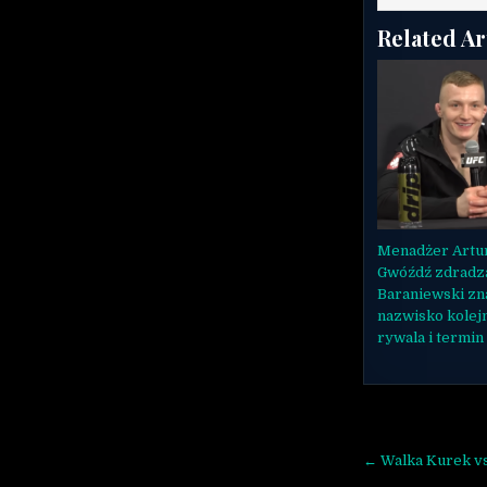
Related Ar
Menadżer Artu
Gwóźdź zdradza
Baraniewski zn
nazwisko kolej
rywala i termin
Nawigac
← Walka Kurek v