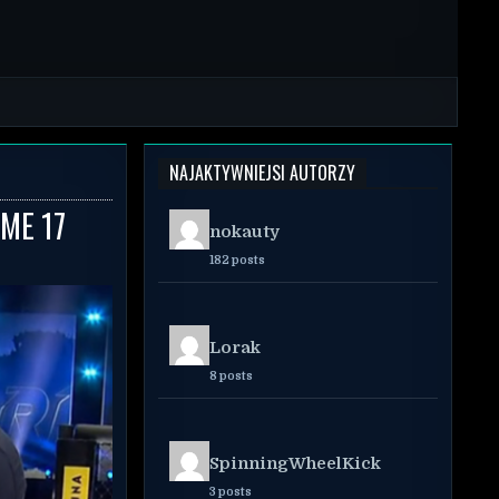
NAJAKTYWNIEJSI AUTORZY
IME 17
nokauty
182 posts
Lorak
8 posts
SpinningWheelKick
3 posts