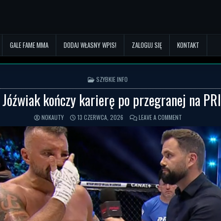
GALE FAME MMA
DODAJ WŁASNY WPIS!
ZALOGUJ SIĘ
KONTAKT
POSTED IN
SZYBKIE INFO
 Jóźwiak kończy karierę po przegranej na PR
NOKAUTY
13 CZERWCA, 2026
LEAVE A COMMENT