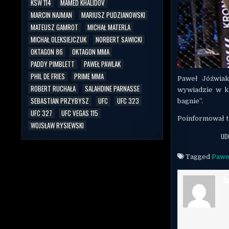
KSW 114
MAMED KHALIDOV
MARCIN NAJMAN
MARIUSZ PUDZIANOWSKI
MATEUSZ GAMROT
MICHAŁ MATERLA
MICHAŁ OLEKSIEJCZUK
NORBERT SAWICKI
OKTAGON 86
OKTAGON MMA
PADDY PIMBLETT
PAWEŁ PAWLAK
PHIL DE FRIES
PRIME MMA
Paweł Jóźwiak
ROBERT RUCHAŁA
SALAHDINE PARNASSE
wywiadzie w kl
SEBASTIAN PRZYBYSZ
UFC
UFC 323
bagnie”.
UFC 327
UFC VEGAS 115
Poinformował ta
WOJSŁAW RYSIEWSKI
UD
Tagged
Pawe
A