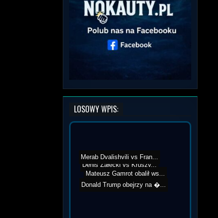
LOSOWY WPIS:
Merab Dvalishvili vs Fran...
Denis Załęcki vs Kruszy...
Mateusz Gamrot obalił ws...
Donald Trump obejrzy na �...