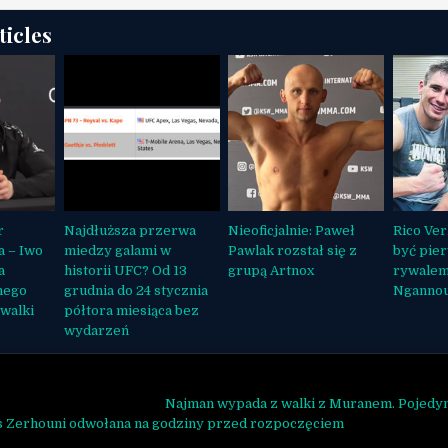
ticles
r
Najdłuższa przerwa
Nieoficjalnie: Paweł
Rico Ve
 – Iwo
miedzy galami w
Pawlak rozstał się z
być pie
a
historii UFC? Od 13
grupą Artnox
rywalem
nego
grudnia do 24 stycznia
Ngannou 
 walki
półtora miesiąca bez
wydarzeń
ja wpisu
Najman wypada z walki z Muranem. Pojedy
s Zerhouni odwołana na godziny przed rozpoczęciem