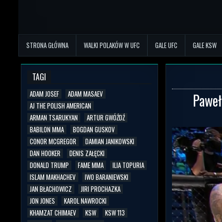
STRONA GŁÓWNA
WALKI POLAKÓW W UFC
GALE UFC
GALE KSW
TAGI
ADAM JOSEF
ADAM MASAEV
Paweł
AJ THE POLISH AMERICAN
ARMAN TSARUKYAN
ARTUR GWÓŹDŹ
BABILON MMA
BOGDAN GUSKOV
CONOR MCGREGOR
DAMIAN JANIKOWSKI
DAN HOOKER
DENIS ZAŁĘCKI
DONALD TRUMP
FAME MMA
ILIA TOPURIA
ISLAM MAKHACHEV
IWO BARANIEWSKI
JAN BŁACHOWICZ
JIRI PROCHAZKA
JON JONES
KAROL NAWROCKI
KHAMZAT CHIMAEV
KSW
KSW 113