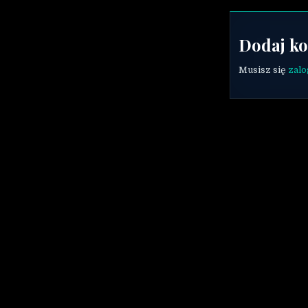
Dodaj k
Musisz się
zal