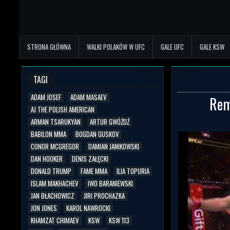
STRONA GŁÓWNA
WALKI POLAKÓW W UFC
GALE UFC
GALE KSW
TAGI
ADAM JOSEF
ADAM MASAEV
Rem
AJ THE POLISH AMERICAN
ARMAN TSARUKYAN
ARTUR GWÓŹDŹ
BABILON MMA
BOGDAN GUSKOV
CONOR MCGREGOR
DAMIAN JANIKOWSKI
DAN HOOKER
DENIS ZAŁĘCKI
DONALD TRUMP
FAME MMA
ILIA TOPURIA
ISLAM MAKHACHEV
IWO BARANIEWSKI
JAN BŁACHOWICZ
JIRI PROCHAZKA
JON JONES
KAROL NAWROCKI
KHAMZAT CHIMAEV
KSW
KSW 113