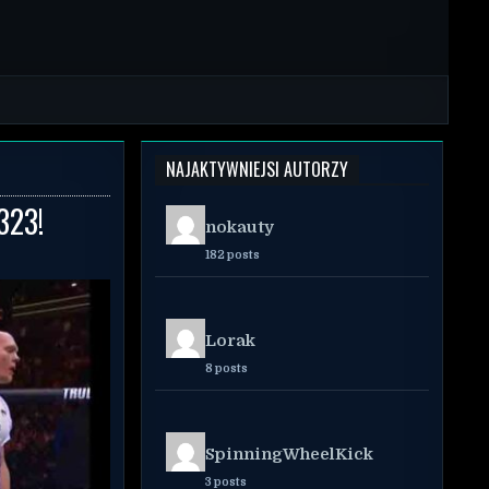
NAJAKTYWNIEJSI AUTORZY
323!
nokauty
182 posts
Lorak
8 posts
SpinningWheelKick
3 posts