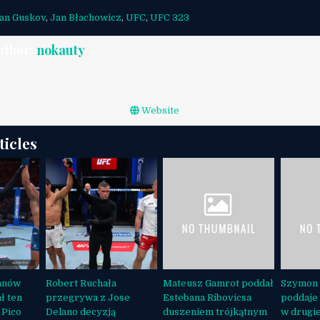
an Guskov
,
Jan Błachowicz
,
UFC
,
UFC 323
uthor:
nokauty
Website
ticles
anów
Robert Ruchała
Mateusz Gamrot poddał
Szymon 
ł ten
przegrywa z Jose
Estebana Ribovicsa
poddaje 
 Pico
Delano decyzją
duszeniem trójkątnym
w drugie