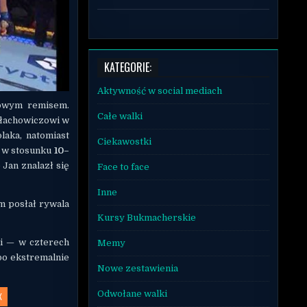
KATEGORIE:
Aktywność w social mediach
iowym remisem.
Całe walki
Błachowiczowi w
laka, natomiast
Ciekawostki
ą w stosunku
10–
 Jan znalazł się
Face to face
Inne
m posłał rywala
Kursy Bukmacherskie
ki — w czterech
Memy
po ekstremalnie
Nowe zestawienia
Odwołane walki
X