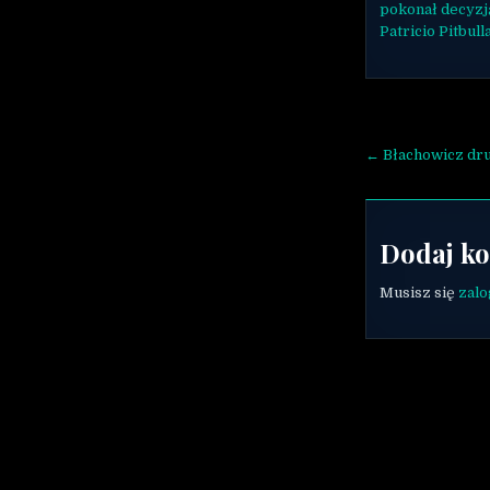
pokonał decyzj
Patricio Pitbull
Nawigac
← Błachowicz dr
Dodaj k
Musisz się
zal