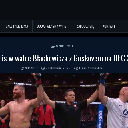
GALE FAME MMA
DODAJ WŁASNY WPIS!
ZALOGUJ SIĘ
KONTAKT
POSTED IN
WYNIKI WALK
is w walce Błachowicza z Guskovem na UFC 
NOKAUTY
7 GRUDNIA, 2025
LEAVE A COMMENT