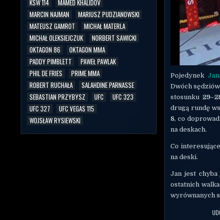
KSW 114
MAMED KHALIDOV
MARCIN NAJMAN
MARIUSZ PUDZIANOWSKI
MATEUSZ GAMROT
MICHAŁ MATERLA
MICHAŁ OLEKSIEJCZUK
NORBERT SAWICKI
OKTAGON 86
OKTAGON MMA
PADDY PIMBLETT
PAWEŁ PAWLAK
PHIL DE FRIES
PRIME MMA
Pojedynek
Jan
ROBERT RUCHAŁA
SALAHDINE PARNASSE
Dwóch sędziów
SEBASTIAN PRZYBYSZ
UFC
UFC 323
stosunku
29–2
UFC 327
UFC VEGAS 115
drugą rundę ws
8
, co doprowad
WOJSŁAW RYSIEWSKI
na deskach.
Co interesując
na deski.
Jan jest chyba
ostatnich walk
wyrównanych st
UD