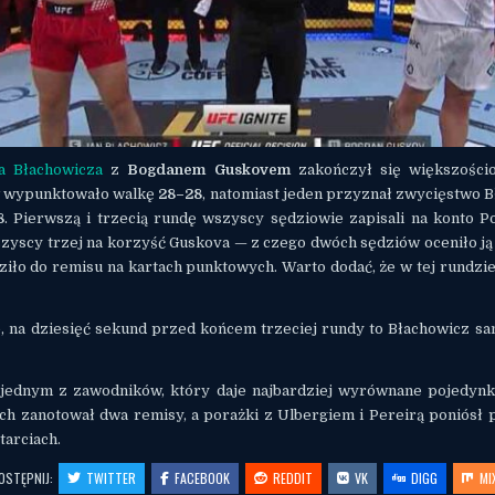
a Błachowicza
z
Bogdanem Guskovem
zakończył się większośc
 wypunktowało walkę
28–28
, natomiast jeden przyznał zwycięstwo 
8
. Pierwszą i trzecią rundę wszyscy sędziowie zapisali na konto Po
zyscy trzej na korzyść Guskova — z czego dwóch sędziów oceniło j
ziło do remisu na kartach punktowych. Warto dodać, że w tej rundzie
e, na dziesięć sekund przed końcem trzeciej rundy to Błachowicz sa
 jednym z zawodników, który daje najbardziej wyrównane pojedyn
ach zanotował dwa remisy, a porażki z Ulbergiem i Pereirą poniósł 
arciach.
OSTĘPNIJ:
TWITTER
FACEBOOK
REDDIT
VK
DIGG
MI