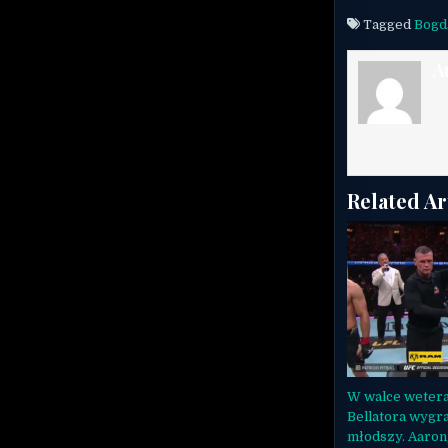
Tagged
Bogd
A
Related Ar
W walce weter
Bellatora wygra
młodszy. Aaron