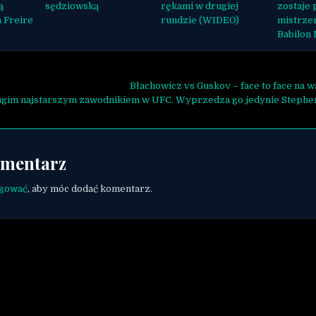
ą
sędziowską
rękami w drugiej
zostaje
a Freire
rundzie (WIDEO)
mistrze
Babilon
ja wpisu
Błachowicz vs Guskov – face to face na 
ugim najstarszym zawodnikiem w UFC. Wyprzedza go jedynie Steph
omentarz
ogować
, aby móc dodać komentarz.