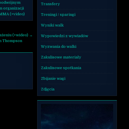
 podwójnym
Transfery
m organizacji
 MMA (+video)
Treningi / sparingi
Wyniki walk
ważeniu (+wideo) →
Wypowiedzi z wywiadów
en Thompson
Wyzwania do walki
Zakulisowe materiały
Zakulisowe spotkania
Zbijanie wagi
Zdjęcia