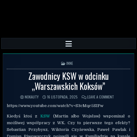
POSTED IN
INNE
Zawodnicy KSW w odcinku
„Warszawskich Koksów”
NOKAUTY
16 LISTOPADA, 2025
LEAVE A COMMENT
https://www.youtube.com/watch?v=S3cMqr5SIFw
Kiedyś ktoś z
KSW
(Martin albo Wojsław) wspominał o
możliwej współpracy z WK. Czy to pierwsze tego efekty?
Sebastian Przybysz, Wiktoria Czyżewska, Paweł Pawlak i
Damian Piwowarczyk pojawili się w Familiadzie na kanale