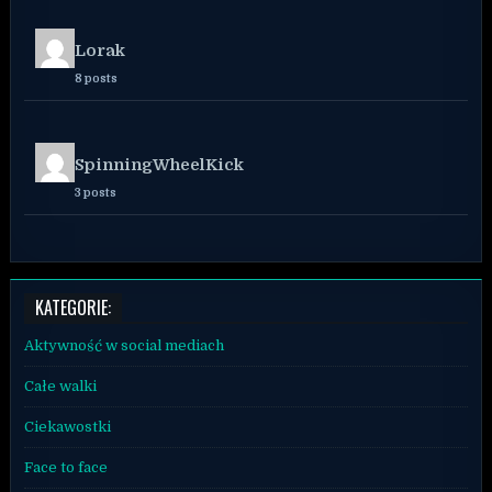
Lorak
8 posts
SpinningWheelKick
3 posts
KATEGORIE:
Aktywność w social mediach
Całe walki
Ciekawostki
Face to face