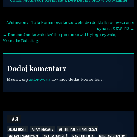
Conor McGregor ożenił się z Dee Devlin. Ślub w Watykanie!
Nawigacja wpisu
„Wstawiony” Tata Romanowskiego wchodzi do klatki po wygranej
syna na KSW 112 →
← Damian Janikowski krótko podsumował byłego rywala,
Yannicka Bahatiego
Dodaj komentarz
Musisz się
zalogować
, aby móc dodać komentarz.
TAGI
ADAM JOSEF
ADAM MASAEV
AJ THE POLISH AMERICAN
ARMAN TSARUKYAN
ARTUR GWÓŹDŹ
BABILON MMA
BOGDAN GUSKOV