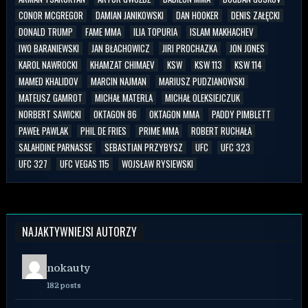
CONOR MCGREGOR
DAMIAN JANIKOWSKI
DAN HOOKER
DENIS ZAŁĘCKI
DONALD TRUMP
FAME MMA
ILIA TOPURIA
ISLAM MAKHACHEV
IWO BARANIEWSKI
JAN BŁACHOWICZ
JIRI PROCHAZKA
JON JONES
KAROL NAWROCKI
KHAMZAT CHIMAEV
KSW
KSW 113
KSW 114
MAMED KHALIDOV
MARCIN NAJMAN
MARIUSZ PUDZIANOWSKI
MATEUSZ GAMROT
MICHAŁ MATERLA
MICHAŁ OLEKSIEJCZUK
NORBERT SAWICKI
OKTAGON 86
OKTAGON MMA
PADDY PIMBLETT
PAWEŁ PAWLAK
PHIL DE FRIES
PRIME MMA
ROBERT RUCHAŁA
SALAHDINE PARNASSE
SEBASTIAN PRZYBYSZ
UFC
UFC 323
UFC 327
UFC VEGAS 115
WOJSŁAW RYSIEWSKI
NAJAKTYWNIEJSI AUTORZY
nokauty
182 posts