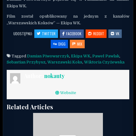
Ekipa WK.
Film został opublikowany na jednym z kanałów
„Warszawskich Koksów” — Ekipa WK.
UDOSTĘPNIJ:
TWITTER
FACEBOOK
REDDIT
VK
DIGG
MIX
Tagged
Damian Piwowarczyk
,
Ekipa WK
,
Paweł Pawlak
,
Sebastian Przybysz
,
Warszawski Koks
,
Wiktoria Czyżewska
Author:
nokauty
Website
Related Articles