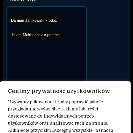
Donald Trump przybył na ...
Damian Janikowski krótko...
Islam Makhachev o potencj...
Patryk Kaczmarczyk zapras...
Cenimy prywatność użytkowników
Używamy plików cookie, aby poprawić jakość
przeglądania, wyświetlać reklamy lub treści
dostosowane do indywidualnych potrzeb
O nas
użytkowników oraz analizować ruch na stronie.
Kliknięcie przycisku „Akceptuj wszystkie” oznacza