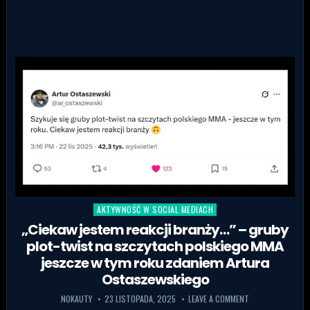
AKTYWNOŚĆ W SOCIAL MEDIACH
Posted in
„Ciekaw jestem reakcji branży…” – gruby
plot-twist na szczytach polskiego MMA
jeszcze w tym roku zdaniem Artura
Ostaszewskiego
NOKAUTY
23 LISTOPADA, 2025
LEAVE A COMMENT