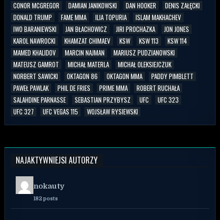
CONOR MCGREGOR
DAMIAN JANIKOWSKI
DAN HOOKER
DENIS ZAŁĘCKI
DONALD TRUMP
FAME MMA
ILIA TOPURIA
ISLAM MAKHACHEV
IWO BARANIEWSKI
JAN BŁACHOWICZ
JIRI PROCHAZKA
JON JONES
KAROL NAWROCKI
KHAMZAT CHIMAEV
KSW
KSW 113
KSW 114
MAMED KHALIDOV
MARCIN NAJMAN
MARIUSZ PUDZIANOWSKI
MATEUSZ GAMROT
MICHAŁ MATERLA
MICHAŁ OLEKSIEJCZUK
NORBERT SAWICKI
OKTAGON 86
OKTAGON MMA
PADDY PIMBLETT
PAWEŁ PAWLAK
PHIL DE FRIES
PRIME MMA
ROBERT RUCHAŁA
SALAHDINE PARNASSE
SEBASTIAN PRZYBYSZ
UFC
UFC 323
UFC 327
UFC VEGAS 115
WOJSŁAW RYSIEWSKI
NAJAKTYWNIEJSI AUTORZY
nokauty
182 posts