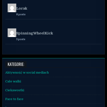
Lorak
8 posts
SpinningWheelKick
3 posts
KATEGORIE:
Aktywność w social mediach
Całe walki
Ciekawostki
Face to face