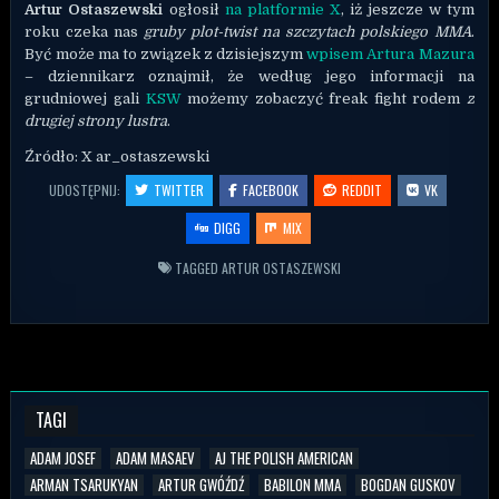
Artur Ostaszewski
ogłosił
na platformie X
, iż jeszcze w tym
roku czeka nas
gruby plot-twist na szczytach polskiego MMA
.
Być może ma to związek z dzisiejszym
wpisem Artura Mazura
– dziennikarz oznajmił, że według jego informacji na
grudniowej gali
KSW
możemy zobaczyć freak fight rodem
z
drugiej strony lustra
.
Źródło: X
ar_ostaszewski
UDOSTĘPNIJ:
TWITTER
FACEBOOK
REDDIT
VK
DIGG
MIX
TAGGED
ARTUR OSTASZEWSKI
TAGI
ADAM JOSEF
ADAM MASAEV
AJ THE POLISH AMERICAN
ARMAN TSARUKYAN
ARTUR GWÓŹDŹ
BABILON MMA
BOGDAN GUSKOV