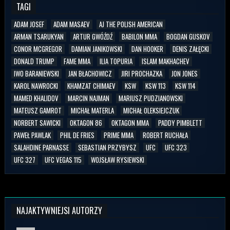
TAGI
ADAM JOSEF
ADAM MASAEV
AJ THE POLISH AMERICAN
ARMAN TSARUKYAN
ARTUR GWÓŹDŹ
BABILON MMA
BOGDAN GUSKOV
CONOR MCGREGOR
DAMIAN JANIKOWSKI
DAN HOOKER
DENIS ZAŁĘCKI
DONALD TRUMP
FAME MMA
ILIA TOPURIA
ISLAM MAKHACHEV
IWO BARANIEWSKI
JAN BŁACHOWICZ
JIRI PROCHAZKA
JON JONES
KAROL NAWROCKI
KHAMZAT CHIMAEV
KSW
KSW 113
KSW 114
MAMED KHALIDOV
MARCIN NAJMAN
MARIUSZ PUDZIANOWSKI
MATEUSZ GAMROT
MICHAŁ MATERLA
MICHAŁ OLEKSIEJCZUK
NORBERT SAWICKI
OKTAGON 86
OKTAGON MMA
PADDY PIMBLETT
PAWEŁ PAWLAK
PHIL DE FRIES
PRIME MMA
ROBERT RUCHAŁA
SALAHDINE PARNASSE
SEBASTIAN PRZYBYSZ
UFC
UFC 323
UFC 327
UFC VEGAS 115
WOJSŁAW RYSIEWSKI
NAJAKTYWNIEJSI AUTORZY