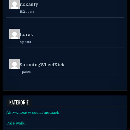
nokauty
182 posts
Lorak
8 posts
SpinningWheelKick
3 posts
KATEGORIE:
Aktywność w social mediach
Całe walki