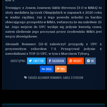
RAF 9.
Trenujący z Jonem Jonesem Gable Steveson (3-0 w MMA) to
złoty medalista Igrzysk Olimpijskich w zapasach z 2020 roku
w wadze ciężkiej. Już z tego powodu uchodzi za bardzo
obiecującego prospekta w MMA, zwłaszcza że ma zaledwie 25
lat. Jego wejście do UFC wydaje się jedynie kwestią czasu,
zatem śledzenie jego poczynań przez środowisko MMA jest
wręcz obowiązkowe.
Alexandr Romanov (21-4) zakończył przygodę z UFC z
przyzwoitym rekordem 7-3. Przegrywał jedynie z
zawodnikami z TOP 15 UFC, w tym z Marcinem Tyburą.
UDOSTĘPNIJ:
TWITTER
FACEBOOK
REDDIT
VK
DIGG
MIX
TAGGED
ALEXANDR ROMANOV
,
GABLE STEVESON