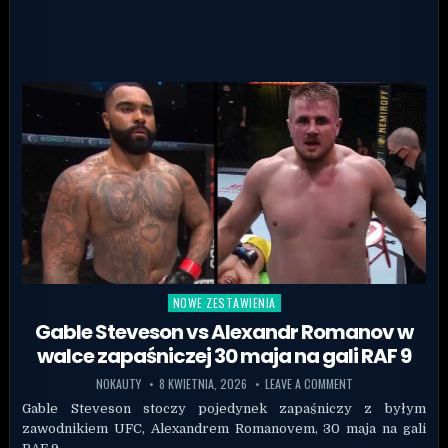
NOWE ZESTAWIENIA
Posted in
Gable Steveson vs Alexandr Romanov w
walce zapaśniczej 30 maja na gali RAF 9
NOKAUTY
8 KWIETNIA, 2026
LEAVE A COMMENT
Gable Steveson stoczy pojedynek zapaśniczy z byłym
zawodnikiem UFC, Alexandrem Romanovem, 30 maja na gali