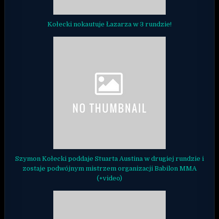
Kołecki nokautuje Łazarza w 3 rundzie!
Szymon Kołecki poddaje Stuarta Austina w drugiej rundzie i
zostaje podwójnym mistrzem organizacji Babilon MMA
(+video)