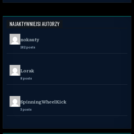
NAJAKTYWNIEJSI AUTORZY
nokauty
182 posts
Lorak
8 posts
SpinningWheelKick
3 posts