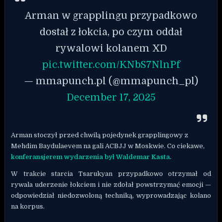
Arman w grapplingu przypadkowo
dostał z łokcia, po czym oddał
rywalowi kolanem XD
pic.twitter.com/KNbS7NlnPf
— mmapunch.pl (@mmapunch_pl)
December 17, 2025
Arman stoczył przed chwilą pojedynek grapplingowy z
Mehdim Baydulaevem na gali ACBJJ w Moskwie. Co ciekawe,
konferansjerem wydarzenia był Waldemar Kasta
.
W trakcie starcia Tsarukyan przypadkowo otrzymał od
rywala uderzenie łokciem i nie zdołał powstrzymać emocji —
odpowiedział niedozwoloną techniką, wyprowadzając kolano
na korpus.