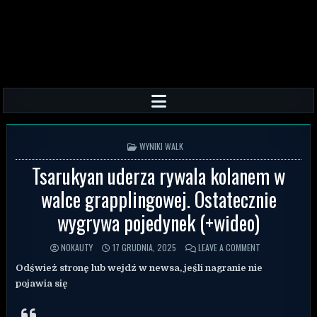
POSTED IN
WYNIKI WALK
Tsarukyan uderza rywala kolanem w
walce grapplingowej. Ostatecznie
wygrywa pojedynek (+wideo)
NOKAUTY
17 GRUDNIA, 2025
LEAVE A COMMENT
Odśwież stronę lub wejdź w newsa, jeśli nagranie nie
pojawia się