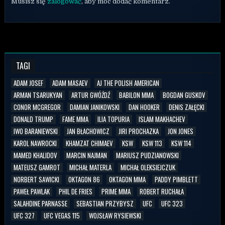
Musisz się
zalogować
, aby móc dodać komentarz.
TAGI
ADAM JOSEF
ADAM MASAEV
AJ THE POLISH AMERICAN
ARMAN TSARUKYAN
ARTUR GWÓŹDŹ
BABILON MMA
BOGDAN GUSKOV
CONOR MCGREGOR
DAMIAN JANIKOWSKI
DAN HOOKER
DENIS ZAŁĘCKI
DONALD TRUMP
FAME MMA
ILIA TOPURIA
ISLAM MAKHACHEV
IWO BARANIEWSKI
JAN BŁACHOWICZ
JIRI PROCHAZKA
JON JONES
KAROL NAWROCKI
KHAMZAT CHIMAEV
KSW
KSW 113
KSW 114
MAMED KHALIDOV
MARCIN NAJMAN
MARIUSZ PUDZIANOWSKI
MATEUSZ GAMROT
MICHAŁ MATERLA
MICHAŁ OLEKSIEJCZUK
NORBERT SAWICKI
OKTAGON 86
OKTAGON MMA
PADDY PIMBLETT
PAWEŁ PAWLAK
PHIL DE FRIES
PRIME MMA
ROBERT RUCHAŁA
SALAHDINE PARNASSE
SEBASTIAN PRZYBYSZ
UFC
UFC 323
UFC 327
UFC VEGAS 115
WOJSŁAW RYSIEWSKI