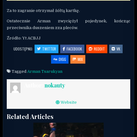
Za to zagranie otrzymał żółtą kartkę.
Ostatecznie Arman zwyciężył pojedynek, kończąc
przeciwnika duszeniem zza pleców.
Źródło: Yt ACBJJ
UDOSTĘPNIJ:
TWITTER
FACEBOOK
REDDIT
VK
DIGG
MIX
Tagged
Arman Tsarukyan
Author:
nokauty
Website
Related Articles