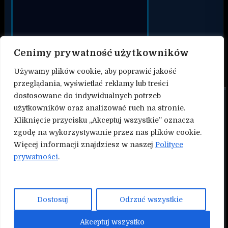
Cenimy prywatność użytkowników
Używamy plików cookie, aby poprawić jakość
przeglądania, wyświetlać reklamy lub treści
dostosowane do indywidualnych potrzeb
O nas
użytkowników oraz analizować ruch na stronie.
Kliknięcie przycisku „Akceptuj wszystkie” oznacza
Kontakt
zgodę na wykorzystywanie przez nas plików cookie.
Więcej informacji znajdziesz w naszej
Polityce
Polityka prywatności
prywatności
.
Współtwórz serwis Nokauty.pl!
NASZE INNE SERWISY:
Dostosuj
Odrzuć wszystkie
Mmapunch.pl
Akceptuj wszystko