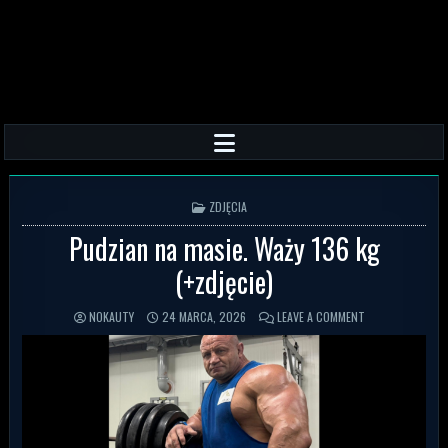
POSTED IN
ZDJĘCIA
Pudzian na masie. Waży 136 kg
(+zdjęcie)
NOKAUTY
24 MARCA, 2026
LEAVE A COMMENT