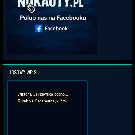
LOSOWY WPIS:
Załęcki vs Kruszynka - ...
Wiktoria Czyżewska podno...
Artur Gwóźdź po gali O...
Rutek vs Kaczmarczyk 2 w ...