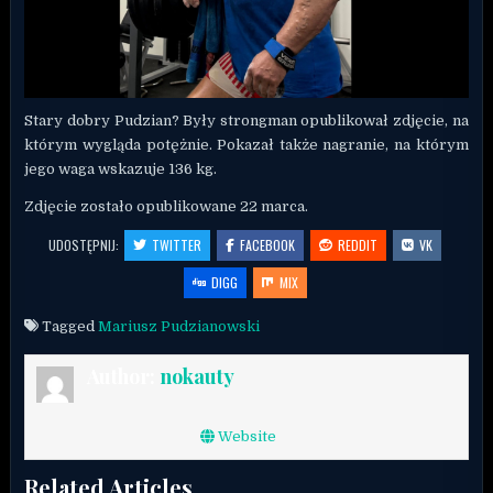
Stary dobry Pudzian? Były strongman opublikował zdjęcie, na
którym wygląda potężnie. Pokazał także nagranie, na którym
jego waga wskazuje 136 kg.
Zdjęcie zostało opublikowane 22 marca.
UDOSTĘPNIJ:
TWITTER
FACEBOOK
REDDIT
VK
DIGG
MIX
Tagged
Mariusz Pudzianowski
Author:
nokauty
Website
Related Articles