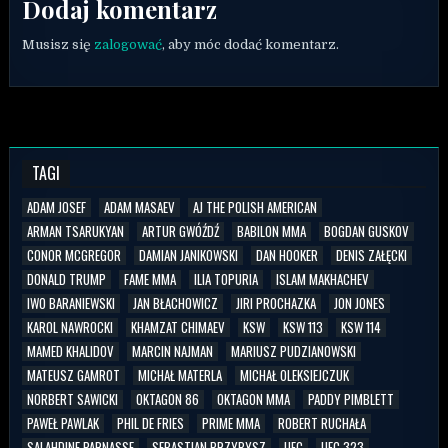
Dodaj komentarz
Musisz się
zalogować
, aby móc dodać komentarz.
TAGI
ADAM JOSEF
ADAM MASAEV
AJ THE POLISH AMERICAN
ARMAN TSARUKYAN
ARTUR GWÓŹDŹ
BABILON MMA
BOGDAN GUSKOV
CONOR MCGREGOR
DAMIAN JANIKOWSKI
DAN HOOKER
DENIS ZAŁĘCKI
DONALD TRUMP
FAME MMA
ILIA TOPURIA
ISLAM MAKHACHEV
IWO BARANIEWSKI
JAN BŁACHOWICZ
JIRI PROCHAZKA
JON JONES
KAROL NAWROCKI
KHAMZAT CHIMAEV
KSW
KSW 113
KSW 114
MAMED KHALIDOV
MARCIN NAJMAN
MARIUSZ PUDZIANOWSKI
MATEUSZ GAMROT
MICHAŁ MATERLA
MICHAŁ OLEKSIEJCZUK
NORBERT SAWICKI
OKTAGON 86
OKTAGON MMA
PADDY PIMBLETT
PAWEŁ PAWLAK
PHIL DE FRIES
PRIME MMA
ROBERT RUCHAŁA
SALAHDINE PARNASSE
SEBASTIAN PRZYBYSZ
UFC
UFC 323