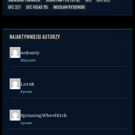
UFC 327
UFC VEGAS 115
WOJSŁAW RYSIEWSKI
NAJAKTYWNIEJSI AUTORZY
nokauty
182 posts
Lorak
8 posts
SpinningWheelKick
3 posts