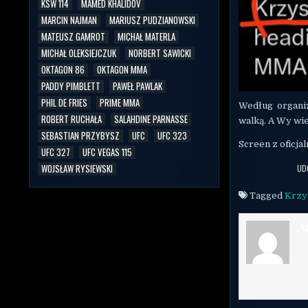
KSW 114
MAMED KHALIDOV
MARCIN NAJMAN
MARIUSZ PUDZIANOWSKI
MATEUSZ GAMROT
MICHAŁ MATERLA
MICHAŁ OLEKSIEJCZUK
NORBERT SAWICKI
OKTAGON 86
OKTAGON MMA
PADDY PIMBLETT
PAWEŁ PAWLAK
PHIL DE FRIES
PRIME MMA
Według organi
ROBERT RUCHAŁA
SALAHDINE PARNASSE
walką. A Wy wi
SEBASTIAN PRZYBYSZ
UFC
UFC 323
Screen z oficja
UFC 327
UFC VEGAS 115
WOJSŁAW RYSIEWSKI
UD
Tagged
Krzy
A