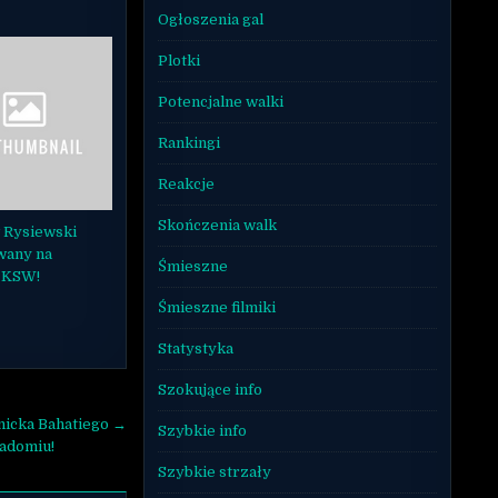
Ogłoszenia gal
Plotki
Potencjalne walki
Rankingi
Reakcje
Skończenia walk
 Rysiewski
wany na
Śmieszne
 KSW!
Śmieszne filmiki
Statystyka
Szokujące info
nicka Bahatiego →
Szybkie info
adomiu!
Szybkie strzały