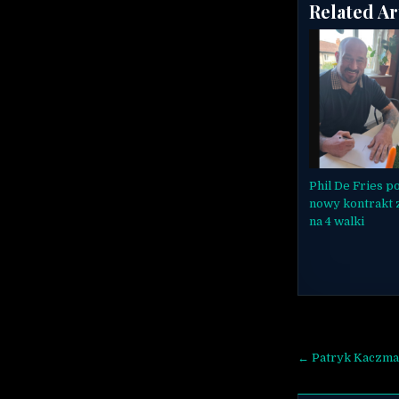
Related Ar
Phil De Fries p
nowy kontrakt
na 4 walki
Nawigac
← Patryk Kaczmar