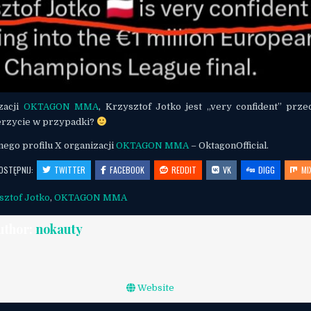
zacji
OKTAGON MMA
, Krzysztof Jotko jest „very confident” prze
erzycie w przypadki?
lnego profilu X organizacji
OKTAGON MMA
– OktagonOfficial.
OSTĘPNIJ:
TWITTER
FACEBOOK
REDDIT
VK
DIGG
MI
sztof Jotko
,
OKTAGON MMA
uthor:
nokauty
Website