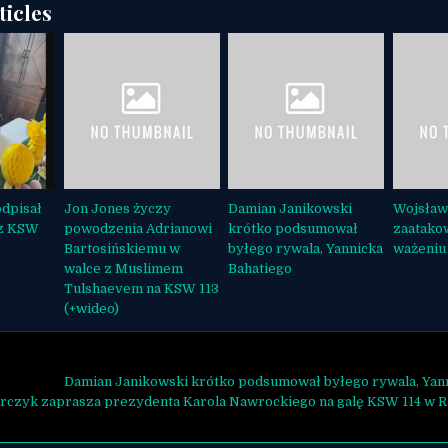
ticles
odpisał
Jon Jones życzy
Damian Janikowski
Wojsław
 z KSW
powodzenia Adrianowi
krótko podsumował
zaatako
Bartosińskiemu w
byłego rywala, Yannicka
ważeniu
walce z Muslimem
Bahatiego
Tulshaevem na KSW 113
(+wideo)
ja wpisu
Damian Janikowski krótko podsumował byłego rywala, Yan
czyk zaprasza prezydenta Karola Nawrockiego na galę KSW 114 w R