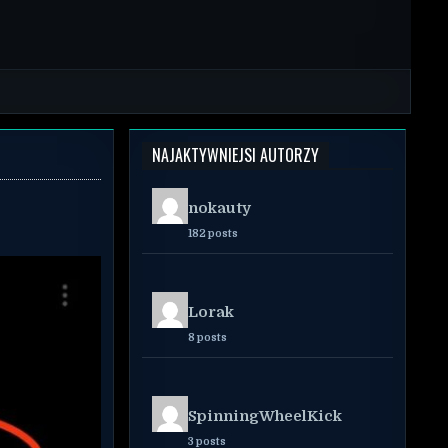
NAJAKTYWNIEJSI AUTORZY
nokauty
182 posts
Lorak
8 posts
SpinningWheelKick
3 posts