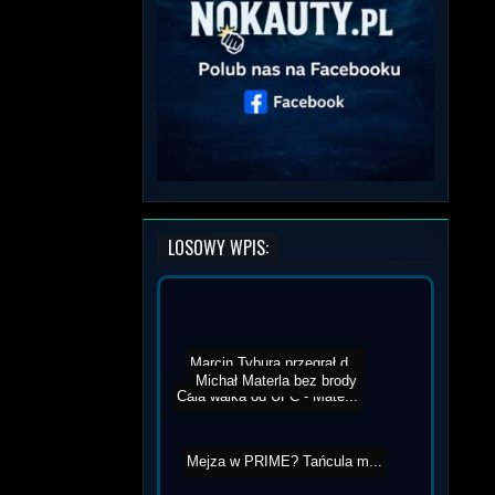
LOSOWY WPIS:
Marcin Tybura przegrał d...
Michał Materla bez brody
Cała walka od UFC - Mate...
Mejza w PRIME? Tańcula m...