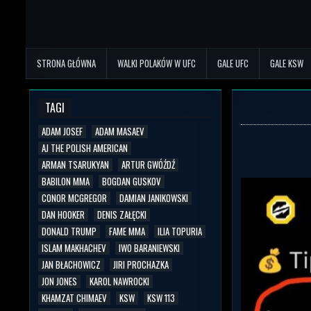
STRONA GŁÓWNA
WALKI POLAKÓW W UFC
GALE UFC
GALE KSW
TAGI
ADAM JOSEF
ADAM MASAEV
AJ THE POLISH AMERICAN
ARMAN TSARUKYAN
ARTUR GWÓŹDŹ
BABILON MMA
BOGDAN GUSKOV
CONOR MCGREGOR
DAMIAN JANIKOWSKI
DAN HOOKER
DENIS ZAŁĘCKI
DONALD TRUMP
FAME MMA
ILIA TOPURIA
ISLAM MAKHACHEV
IWO BARANIEWSKI
JAN BŁACHOWICZ
JIRI PROCHAZKA
JON JONES
KAROL NAWROCKI
KHAMZAT CHIMAEV
KSW
KSW 113