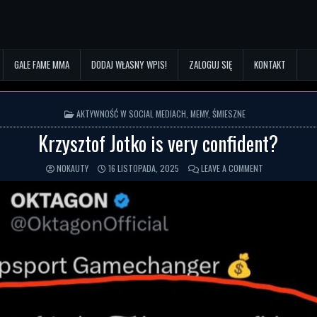
GALE FAME MMA
DODAJ WŁASNY WPIS!
ZALOGUJ SIĘ
KONTAKT
POSTED IN
AKTYWNOŚĆ W SOCIAL MEDIACH
,
MEMY
,
ŚMIESZNE
Krzysztof Jotko is very confident?
NOKAUTY
16 LISTOPADA, 2025
LEAVE A COMMENT