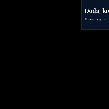
Dodaj k
Musisz się
zal