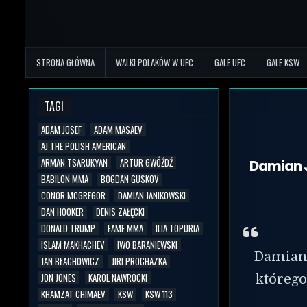
STRONA GŁÓWNA
WALKI POLAKÓW W UFC
GALE UFC
GALE KSW
TAGI
ADAM JOSEF
ADAM MASAEV
AJ THE POLISH AMERICAN
ARMAN TSARUKYAN
ARTUR GWÓŹDŹ
Damian J
BABILON MMA
BOGDAN GUSKOV
CONOR MCGREGOR
DAMIAN JANIKOWSKI
DAN HOOKER
DENIS ZAŁĘCKI
DONALD TRUMP
FAME MMA
ILIA TOPURIA
ISLAM MAKHACHEV
IWO BARANIEWSKI
Damian 
JAN BŁACHOWICZ
JIRI PROCHAZKA
JON JONES
KAROL NAWROCKI
którego
KHAMZAT CHIMAEV
KSW
KSW 113