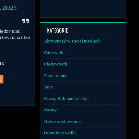
, 2025
KATEGORIE:
iędzy nimi
portowym krótko
Aktywność w social mediach
Całe walki
IE
Ciekawostki
Face to face
X
Inne
Kursy Bukmacherskie
Memy
Nowe zestawienia
Odwołane walki