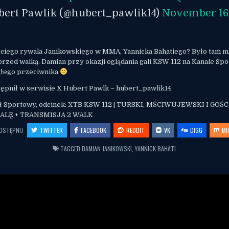
bert Pawlik (@hubert_pawlik14)
November 16
eciego rywala Janikowskiego w MMA, Yannicka Bahatiego? Było tam m
rzed walką. Damian przy okazji oglądania gali KSW 112 na Kanale S
łego przeciwnika
ępnił w serwisie X Hubert Pawlk – hubert_pawlik14.
ał Sportowy, odcinek: XTB KSW 112 | TURSKI, MŚCIWUJEWSKI I GOŚC
LĘ + TRANSMISJA 2 WALK
OSTĘPNIJ:
TWITTER
FACEBOOK
REDDIT
VK
DIGG
MI
TAGGED
DAMIAN JANIKOWSKI
,
YANNICK BAHATI