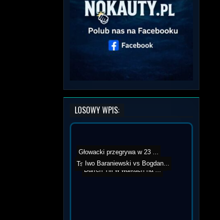
LOSOWY WPIS:
Głowacki przegrywa w 23 ...
Iwo Baraniewski vs Bogdan...
Tsarukyan vs Mugzy na mac...
Darren Till w walkach na ...