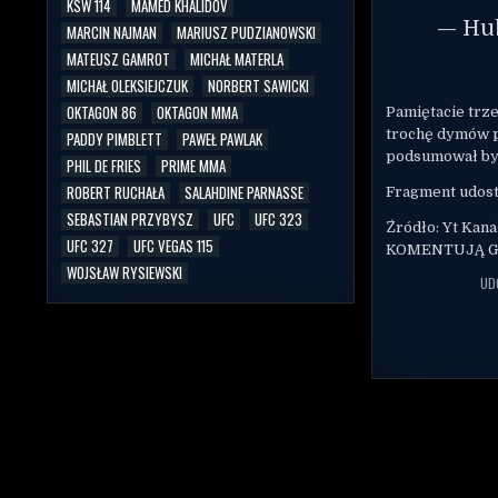
KSW 114
MAMED KHALIDOV
— Hu
MARCIN NAJMAN
MARIUSZ PUDZIANOWSKI
MATEUSZ GAMROT
MICHAŁ MATERLA
MICHAŁ OLEKSIEJCZUK
NORBERT SAWICKI
OKTAGON 86
OKTAGON MMA
Pamiętacie trz
trochę dymów p
PADDY PIMBLETT
PAWEŁ PAWLAK
podsumował by
PHIL DE FRIES
PRIME MMA
ROBERT RUCHAŁA
SALAHDINE PARNASSE
Fragment udost
SEBASTIAN PRZYBYSZ
UFC
UFC 323
Źródło: Yt Kan
UFC 327
UFC VEGAS 115
KOMENTUJĄ GA
WOJSŁAW RYSIEWSKI
UD