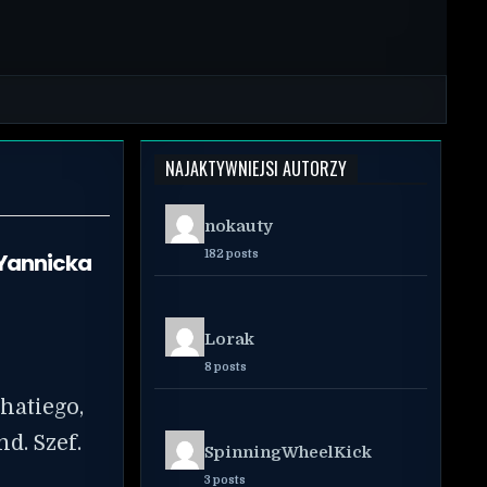
NAJAKTYWNIEJSI AUTORZY
nokauty
 Yannicka
182 posts
Lorak
8 posts
hatiego,
d. Szef.
SpinningWheelKick
3 posts