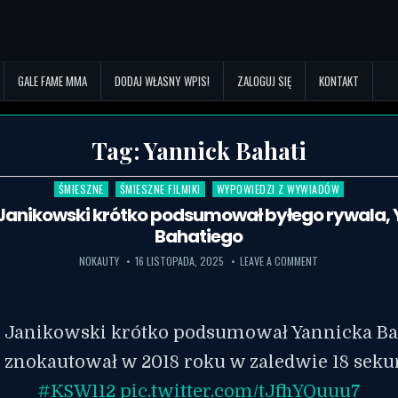
GALE FAME MMA
DODAJ WŁASNY WPIS!
ZALOGUJ SIĘ
KONTAKT
Tag:
Yannick Bahati
ŚMIESZNE
ŚMIESZNE FILMIKI
WYPOWIEDZI Z WYWIADÓW
Posted in
anikowski krótko podsumował byłego rywala,
Bahatiego
NOKAUTY
16 LISTOPADA, 2025
LEAVE A COMMENT
Janikowski krótko podsumował Yannicka Ba
 znokautował w 2018 roku w zaledwie 18 sekun
#KSW112
pic.twitter.com/tJfhYQuuu7