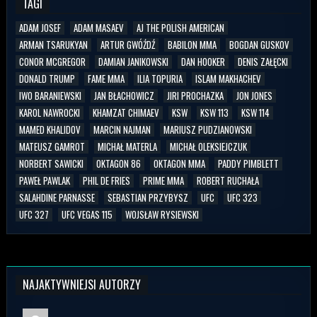
TAGI
ADAM JOSEF
ADAM MASAEV
AJ THE POLISH AMERICAN
ARMAN TSARUKYAN
ARTUR GWÓŹDŹ
BABILON MMA
BOGDAN GUSKOV
CONOR MCGREGOR
DAMIAN JANIKOWSKI
DAN HOOKER
DENIS ZAŁĘCKI
DONALD TRUMP
FAME MMA
ILIA TOPURIA
ISLAM MAKHACHEV
IWO BARANIEWSKI
JAN BŁACHOWICZ
JIRI PROCHAZKA
JON JONES
KAROL NAWROCKI
KHAMZAT CHIMAEV
KSW
KSW 113
KSW 114
MAMED KHALIDOV
MARCIN NAJMAN
MARIUSZ PUDZIANOWSKI
MATEUSZ GAMROT
MICHAŁ MATERLA
MICHAŁ OLEKSIEJCZUK
NORBERT SAWICKI
OKTAGON 86
OKTAGON MMA
PADDY PIMBLETT
PAWEŁ PAWLAK
PHIL DE FRIES
PRIME MMA
ROBERT RUCHAŁA
SALAHDINE PARNASSE
SEBASTIAN PRZYBYSZ
UFC
UFC 323
UFC 327
UFC VEGAS 115
WOJSŁAW RYSIEWSKI
NAJAKTYWNIEJSI AUTORZY