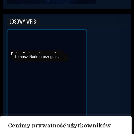
LOSOWY WPIS:
Dziennikarka polityczna K...
Szymon Kołecki poddaje S...
Tomasz Narkun przegrał z...
Najdłuższa przerwa mied...
Cenimy prywatność użytkowników