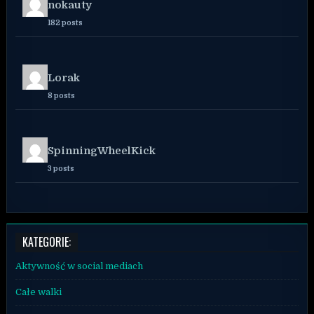
nokauty
182 posts
Lorak
8 posts
SpinningWheelKick
3 posts
KATEGORIE:
Aktywność w social mediach
Całe walki