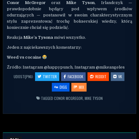
Conor McGregor
oraz
Mike Tyson
, Irlandczyk —
prawdopodobnie będący pod wpływem środków
odurzających — postanowił w swoim charakterystycznym
stylu zaprezentować trochę bokserskiej wiedzy, którą
koniecznie chciał się podzielić.
Reakcja
Mike’a Tysona
mówi wszystko.
Jeden z najciekawszych komentarzy:
Weed vs cocaine
Źródło: Instagram @happypunch, Instagram @mikeangeles
UDOSTĘPNIJ:
TWITTER
FACEBOOK
REDDIT
VK
DIGG
MIX
TAGGED
CONOR MCGREGOR
,
MIKE TYSON