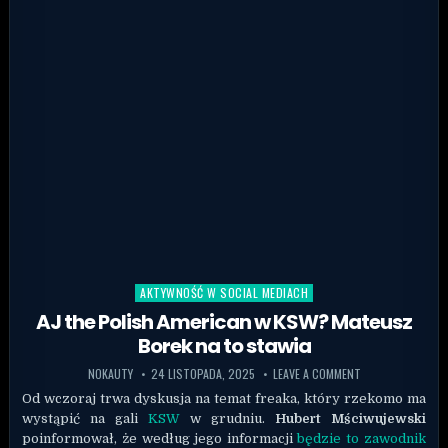
AKTYWNOŚĆ W SOCIAL MEDIACH
Posted in
AJ the Polish American w KSW? Mateusz
Borek na to stawia
NOKAUTY
24 LISTOPADA, 2025
LEAVE A COMMENT
Od wczoraj trwa dyskusja na temat freaka, który rzekomo ma
wystąpić na gali
KSW
w grudniu.
Hubert Mściwujewski
poinformował, że według jego informacji
będzie to zawodnik