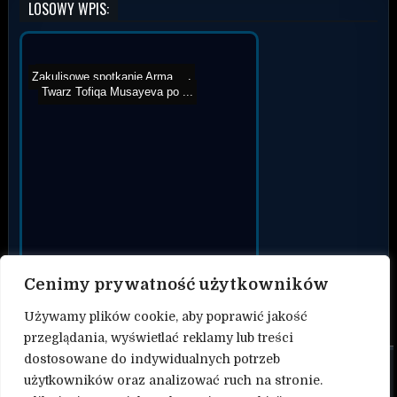
LOSOWY WPIS:
Yaroslav Amosov vs Neil M...
Artur Gwóźdź po gali O...
Zakulisowe spotkanie Arma...
Twarz Tofiqa Musayeva po ...
Cenimy prywatność użytkowników
Używamy plików cookie, aby poprawić jakość
przeglądania, wyświetlać reklamy lub treści
dostosowane do indywidualnych potrzeb
O nas
użytkowników oraz analizować ruch na stronie.