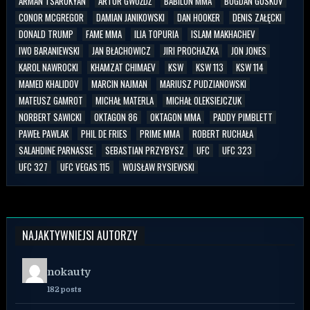
ARMAN TSARUKYAN
ARTUR GWÓŹDŹ
BABILON MMA
BOGDAN GUSKOV
CONOR MCGREGOR
DAMIAN JANIKOWSKI
DAN HOOKER
DENIS ZAŁĘCKI
DONALD TRUMP
FAME MMA
ILIA TOPURIA
ISLAM MAKHACHEV
IWO BARANIEWSKI
JAN BŁACHOWICZ
JIRI PROCHAZKA
JON JONES
KAROL NAWROCKI
KHAMZAT CHIMAEV
KSW
KSW 113
KSW 114
MAMED KHALIDOV
MARCIN NAJMAN
MARIUSZ PUDZIANOWSKI
MATEUSZ GAMROT
MICHAŁ MATERLA
MICHAŁ OLEKSIEJCZUK
NORBERT SAWICKI
OKTAGON 86
OKTAGON MMA
PADDY PIMBLETT
PAWEŁ PAWLAK
PHIL DE FRIES
PRIME MMA
ROBERT RUCHAŁA
SALAHDINE PARNASSE
SEBASTIAN PRZYBYSZ
UFC
UFC 323
UFC 327
UFC VEGAS 115
WOJSŁAW RYSIEWSKI
NAJAKTYWNIEJSI AUTORZY
nokauty
182 posts