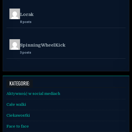
Lorak
8 posts
SpinningWheelKick
3 posts
KATEGORIE:
Aktywność w social mediach
Całe walki
Ciekawostki
Face to face