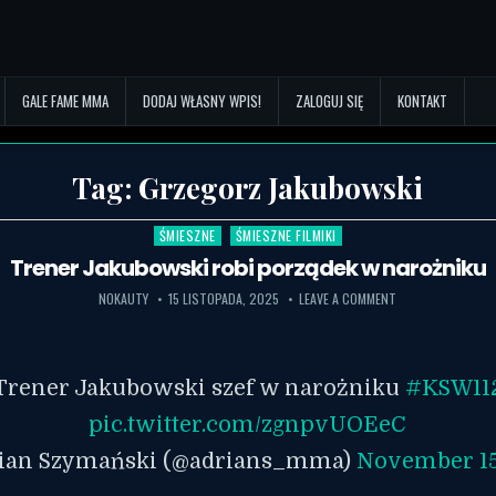
GALE FAME MMA
DODAJ WŁASNY WPIS!
ZALOGUJ SIĘ
KONTAKT
Tag:
Grzegorz Jakubowski
ŚMIESZNE
ŚMIESZNE FILMIKI
Posted in
Trener Jakubowski robi porządek w narożniku
NOKAUTY
15 LISTOPADA, 2025
LEAVE A COMMENT
Trener Jakubowski szef w narożniku
#KSW11
pic.twitter.com/zgnpvUOEeC
ian Szymański (@adrians_mma)
November 15