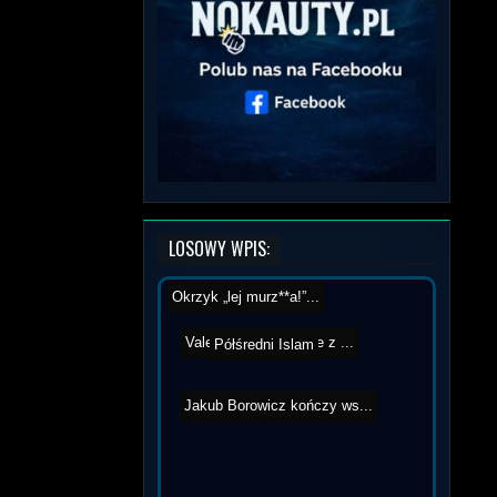
LOSOWY WPIS:
Okrzyk „lej murz**a!”...
Valeriu Mircea trenuje z ...
Półśredni Islam
Jakub Borowicz kończy ws...