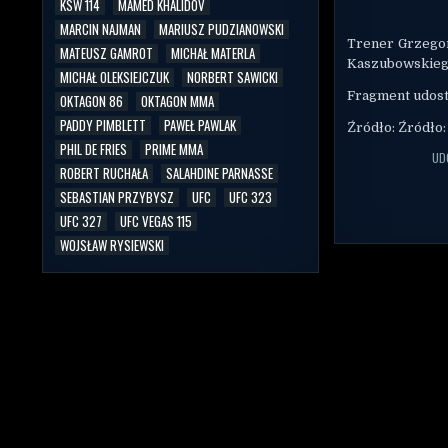
KSW 114
MAMED KHALIDOV
MARCIN NAJMAN
MARIUSZ PUDZIANOWSKI
Trener Grzegor
MATEUSZ GAMROT
MICHAŁ MATERLA
Kaszubowskieg
MICHAŁ OLEKSIEJCZUK
NORBERT SAWICKI
Fragment udost
OKTAGON 86
OKTAGON MMA
PADDY PIMBLETT
PAWEŁ PAWLAK
Źródło: Źródło
PHIL DE FRIES
PRIME MMA
UD
ROBERT RUCHAŁA
SALAHDINE PARNASSE
SEBASTIAN PRZYBYSZ
UFC
UFC 323
UFC 327
UFC VEGAS 115
WOJSŁAW RYSIEWSKI