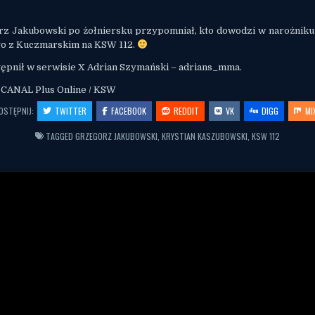
z Jakubowski po żołniersku przypomniał, kto dowodzi w narożniku 
o z Kuczmarskim na KSW 112.
ępnił w serwisie X Adrian Szymański – adrians_mma.
: CANAL Plus Online / KSW
OSTĘPNIJ:
TWITTER
FACEBOOK
REDDIT
VK
DIGG
MI
TAGGED
GRZEGORZ JAKUBOWSKI
,
KRYSTIAN KASZUBOWSKI
,
KSW 112