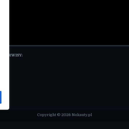
E SERWISY:
pl
Copyright © 2026 Nokauty.pl
Design by ThemesDNA.com