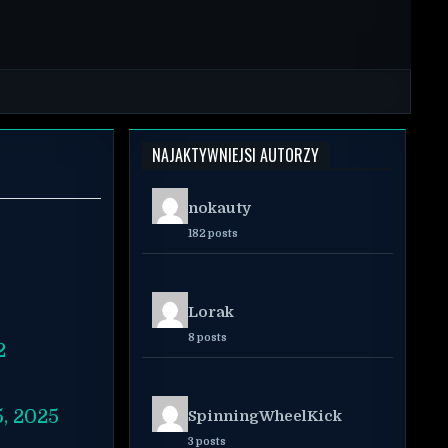
NAJAKTYWNIEJSI AUTORZY
nokauty
182 posts
Lorak
8 posts
2
, 2025
SpinningWheelKick
3 posts