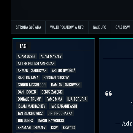
STRONA GŁÓWNA
WALKI POLAKÓW W UFC
GALE UFC
GALE KSW
TAGI
ADAM JOSEF
ADAM MASAEV
AJ THE POLISH AMERICAN
ARMAN TSARUKYAN
ARTUR GWÓŹDŹ
BABILON MMA
BOGDAN GUSKOV
CONOR MCGREGOR
DAMIAN JANIKOWSKI
DAN HOOKER
DENIS ZAŁĘCKI
DONALD TRUMP
FAME MMA
ILIA TOPURIA
ISLAM MAKHACHEV
IWO BARANIEWSKI
JAN BŁACHOWICZ
JIRI PROCHAZKA
JON JONES
KAROL NAWROCKI
— Adr
KHAMZAT CHIMAEV
KSW
KSW 113