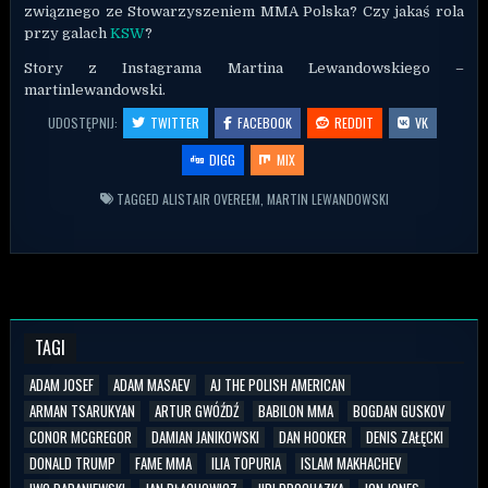
związnego ze Stowarzyszeniem MMA Polska? Czy jakaś rola
przy galach
KSW
?
Story z Instagrama Martina Lewandowskiego –
martinlewandowski.
UDOSTĘPNIJ:
TWITTER
FACEBOOK
REDDIT
VK
DIGG
MIX
TAGGED
ALISTAIR OVEREEM
,
MARTIN LEWANDOWSKI
TAGI
ADAM JOSEF
ADAM MASAEV
AJ THE POLISH AMERICAN
ARMAN TSARUKYAN
ARTUR GWÓŹDŹ
BABILON MMA
BOGDAN GUSKOV
CONOR MCGREGOR
DAMIAN JANIKOWSKI
DAN HOOKER
DENIS ZAŁĘCKI
DONALD TRUMP
FAME MMA
ILIA TOPURIA
ISLAM MAKHACHEV