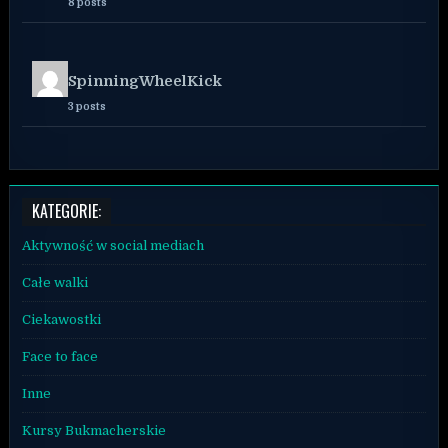
8 posts
SpinningWheelKick
3 posts
KATEGORIE:
Aktywność w social mediach
Całe walki
Ciekawostki
Face to face
Inne
Kursy Bukmacherskie