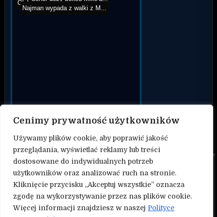
Oleksandr Usyk vs Rico Ve...
Kołecki nokautuje Łazar...
Najman wypada z walki z M...
Cenimy prywatność użytkowników
Używamy plików cookie, aby poprawić jakość
przeglądania, wyświetlać reklamy lub treści
dostosowane do indywidualnych potrzeb
O nas
użytkowników oraz analizować ruch na stronie.
Kliknięcie przycisku „Akceptuj wszystkie” oznacza
Kontakt
zgodę na wykorzystywanie przez nas plików cookie.
Więcej informacji znajdziesz w naszej
Polityce
Polityka prywatności