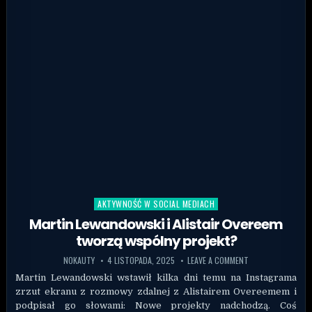
AKTYWNOŚĆ W SOCIAL MEDIACH
Posted in
Martin Lewandowski i Alistair Overeem
tworzą wspólny projekt?
NOKAUTY
4 LISTOPADA, 2025
LEAVE A COMMENT
Martin Lewandowski wstawił kilka dni temu na Instagrama
zrzut ekranu z rozmowy zdalnej z Alistairem Overeemem i
podpisał go słowami: Nowe projekty nadchodzą. Coś