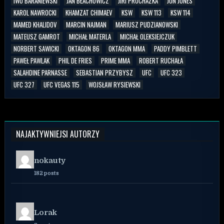
IWO BARANIEWSKI
JAN BŁACHOWICZ
JIRI PROCHAZKA
JON JONES
KAROL NAWROCKI
KHAMZAT CHIMAEV
KSW
KSW 113
KSW 114
MAMED KHALIDOV
MARCIN NAJMAN
MARIUSZ PUDZIANOWSKI
MATEUSZ GAMROT
MICHAŁ MATERLA
MICHAŁ OLEKSIEJCZUK
NORBERT SAWICKI
OKTAGON 86
OKTAGON MMA
PADDY PIMBLETT
PAWEŁ PAWLAK
PHIL DE FRIES
PRIME MMA
ROBERT RUCHAŁA
SALAHDINE PARNASSE
SEBASTIAN PRZYBYSZ
UFC
UFC 323
UFC 327
UFC VEGAS 115
WOJSŁAW RYSIEWSKI
NAJAKTYWNIEJSI AUTORZY
nokauty
182 posts
Lorak