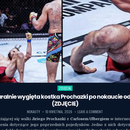
ZDJĘCIA
Posted in
ralnie wygięta kostka Prochazki po nokaucie od
(ZDJĘCIE)
NOKAUTY
10 KWIETNIA, 2026
LEAVE A COMMENT
iżającej się walki
Jiriego Prochazki
z
Carlosem Ulbergiem
w internec
enia dotyczące jego poprzednich pojedynków. Jedno z nich dotycz