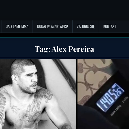
GALE FAME MMA
DODAJ WŁASNY WPIS!
ZALOGUJ SIĘ
KONTAKT
Tag:
Alex Pereira