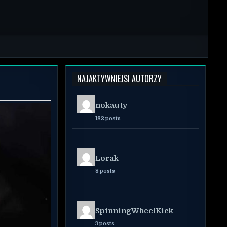
NAJAKTYWNIEJSI AUTORZY
nokauty
182 posts
Lorak
8 posts
SpinningWheelKick
3 posts