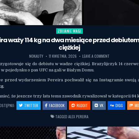
ZBIJANIE WAGI
Posted in
eira waży 114 kg na dwa miesiące przed debiute
ciężkiej
NOKAUTY
11 KWIETNIA, 2026
LEAVE A COMMENT
zygotowuje się do debiutu w wadze ciężkiej. Brazylijczyk 14 czerwc
m
w pojedynku o pas UFC na gali w Białym Domu.
e przed wydarzeniem Pereira pochwalił się na Instagramie swoją 
kg
.
eć, że jeszcze trzy lata temu zawodnik rywalizował w kategorii 84 k
OSTĘPNIJ:
TWITTER
FACEBOOK
REDDIT
VK
DIGG
MI
TAGGED
ALEX PEREIRA