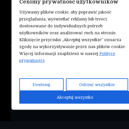
Cenimy prywatność użytkowników
Używamy plików cookie, aby poprawić jakość
przeglądania, wyświetlać reklamy lub treści
dostosowane do indywidualnych potrzeb
użytkowników oraz analizować ruch na stronie.
Kliknięcie przycisku „Akceptuj wszystkie” oznacza
zgodę na wykorzystywanie przez nas plików cookie.
Więcej informacji znajdziesz w naszej
Polityce
O nas
NASZE INN
prywatności
.
Mmapunch.
Kontakt
Polityka prywatności
Dostosuj
Odrzuć wszystkie
Współtwórz serwis Nokauty.pl!
Akceptuj wszystko