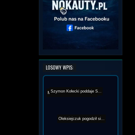
LOSOWY WPIS:
Szymon Kołecki poddaje S...
Marek Bujło pozytywnie z...
Oleksiejczuk pogodził si...