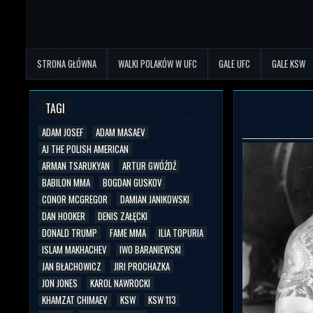
STRONA GŁÓWNA
WALKI POLAKÓW W UFC
GALE UFC
GALE KSW
TAGI
ADAM JOSEF
ADAM MASAEV
AJ THE POLISH AMERICAN
ARMAN TSARUKYAN
ARTUR GWÓŹDŹ
BABILON MMA
BOGDAN GUSKOV
CONOR MCGREGOR
DAMIAN JANIKOWSKI
DAN HOOKER
DENIS ZAŁĘCKI
DONALD TRUMP
FAME MMA
ILIA TOPURIA
ISLAM MAKHACHEV
IWO BARANIEWSKI
JAN BŁACHOWICZ
JIRI PROCHAZKA
JON JONES
KAROL NAWROCKI
KHAMZAT CHIMAEV
KSW
KSW 113