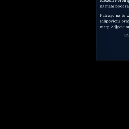
Alexem Pereirą
na matę podcza
Patrząc na to 
Filipoviciu
oraz
matę. Zdjęcie 
UD