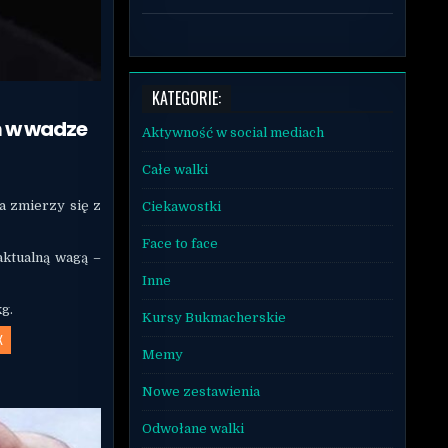
KATEGORIE:
m w wadze
Aktywność w social mediach
Całe walki
a zmierzy się z
Ciekawostki
Face to face
aktualną wagą –
Inne
g.
Kursy Bukmacherskie
X
Memy
Nowe zestawienia
Odwołane walki