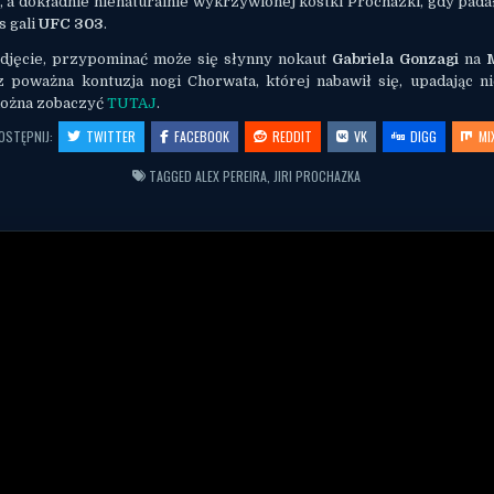
, a dokładnie nienaturalnie wykrzywionej kostki Prochazki, gdy pad
s gali
UFC 303
.
zdjęcie, przypominać może się słynny nokaut
Gabriela Gonzagi
na
 poważna kontuzja nogi Chorwata, której nabawił się, upadając 
można zobaczyć
TUTAJ
.
OSTĘPNIJ:
TWITTER
FACEBOOK
REDDIT
VK
DIGG
MI
TAGGED
ALEX PEREIRA
,
JIRI PROCHAZKA