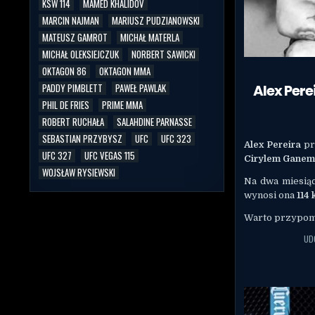
KSW 114
MAMED KHALIDOV
MARCIN NAJMAN
MARIUSZ PUDZIANOWSKI
MATEUSZ GAMROT
MICHAŁ MATERLA
MICHAŁ OLEKSIEJCZUK
NORBERT SAWICKI
OKTAGON 86
OKTAGON MMA
Alex Per
PADDY PIMBLETT
PAWEŁ PAWLAK
PHIL DE FRIES
PRIME MMA
ROBERT RUCHAŁA
SALAHDINE PARNASSE
SEBASTIAN PRZYBYSZ
UFC
UFC 323
Alex Pereira
pr
UFC 327
UFC VEGAS 115
Cirylem Gane
WOJSŁAW RYSIEWSKI
Na dwa miesiąc
wynosi ona
114 
Warto przypomni
UD