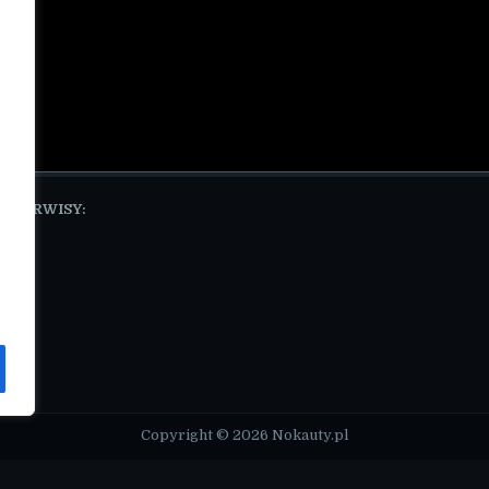
E SERWISY:
pl
Copyright © 2026 Nokauty.pl
Design by ThemesDNA.com