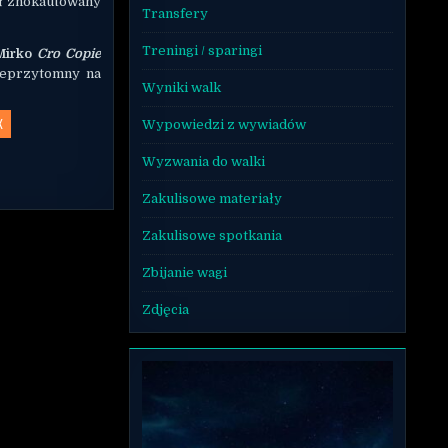
ał znokautowany
Transfery
Treningi / sparingi
Mirko
Cro Copie
nieprzytomny na
Wyniki walk
X
Wypowiedzi z wywiadów
Wyzwania do walki
Zakulisowe materiały
Zakulisowe spotkania
Zbijanie wagi
Zdjęcia